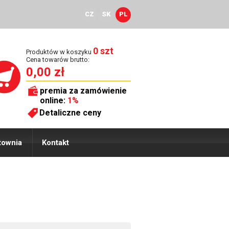
CZ
SK
PL
0 szt
Produktów w koszyku
Cena towarów brutto:
0,00 zł
premia za zamówienie
online:
1%
Detaliczne ceny
townia
Kontakt