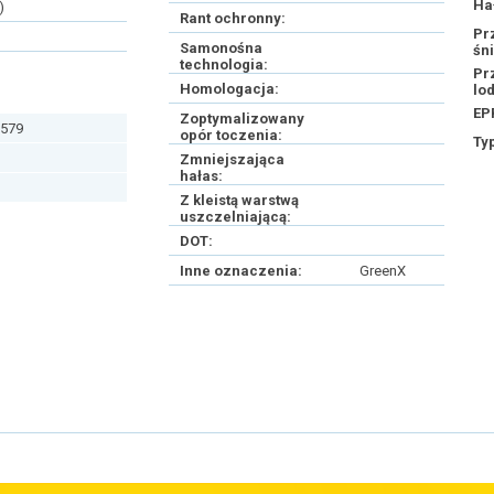
Ha
)
Rant ochronny:
Pr
Samonośna
śn
technologia:
Pr
Homologacja:
lo
EP
Zoptymalizowany
579
opór toczenia:
Ty
Zmniejszająca
hałas:
Z kleistą warstwą
uszczelniającą:
DOT:
Inne oznaczenia:
GreenX