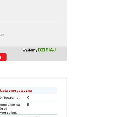
23%
DZISIAJ
wyślemy
a
ykieta energetyczna
ór toczenia:
C
mowanie na
B
krej
wierzchni: