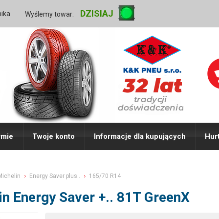
DZISIAJ
nika
Wyślemy towar:
rmie
Twoje konto
Informacje dla kupujących
Hur
Michelin
Energy Saver plus..
165/70 R14
n Energy Saver +.. 81T GreenX