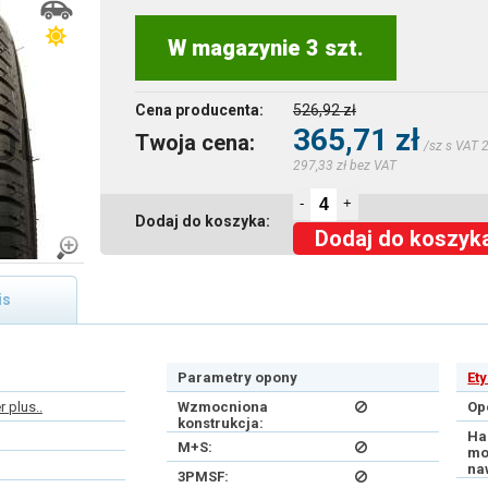
W magazynie 3 szt.
Cena producenta:
526,92 zł
365,71 zł
Twoja cena:
/sz s VAT 
297,33 zł bez VAT
-
+
Dodaj do koszyka:
Dodaj do koszyk
is
Parametry opony
Et
 plus..
Wzmocniona
Op
konstrukcja:
Ha
M+S:
mo
na
3PMSF: