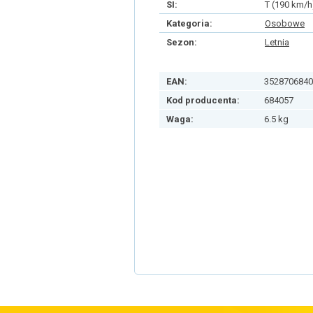
SI:
T (190 km/h
Kategoria:
Osobowe
Sezon:
Letnia
EAN:
3528706840
Kod producenta:
684057
Waga:
6.5 kg