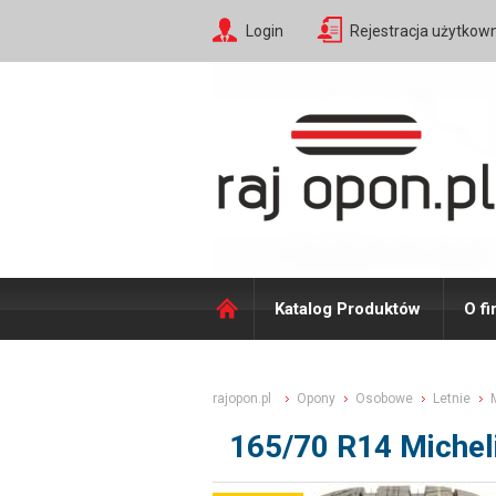
Login
Rejestracja użytkow
Katalog Produktów
O fi
rajopon.pl
Opony
Osobowe
Letnie
165/70 R14 Micheli