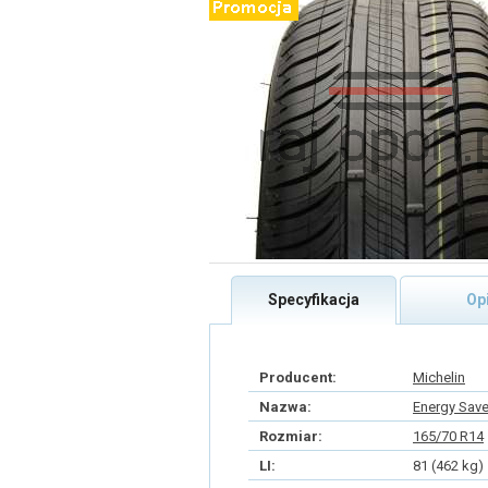
Specyfikacja
Op
Producent:
Michelin
Nazwa:
Energy Saver
Rozmiar:
165/70 R14
LI:
81 (462 kg)