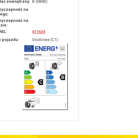
łas zewnętrzny:
B (68dB)
zyczepność na
iegu:
zyczepność na
dzie:
REL:
411634
p pojazdu:
Osobowe (C1)