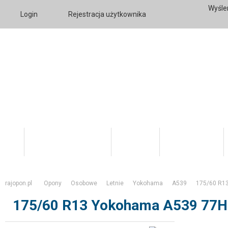
Wyśle
Login
Rejestracja użytkownika
Katalog Produktów
O firmie
Twoje konto
rajopon.pl
Opony
Osobowe
Letnie
Yokohama
A539
175/60 R1
175/60 R13 Yokohama A539 77H