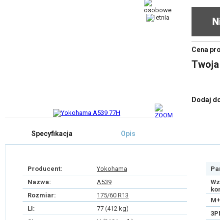
N
Cena pr
Twoja
Dodaj d
Specyfikacja
Opis
Producent:
Yokohama
Pa
Nazwa:
A539
Wz
ko
Rozmiar:
175/60 R13
M+
LI:
77 (412 kg)
3P