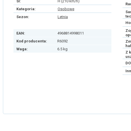
SI:
H (210 km/h)
Ra
Kategoria:
Osobowe
Sa
te
Sezon:
Letnia
Ho
Zo
EAN:
4968814998011
op
Kod producenta:
R6092
Zm
ha
Waga:
6.5 kg
Z 
us
DO
In