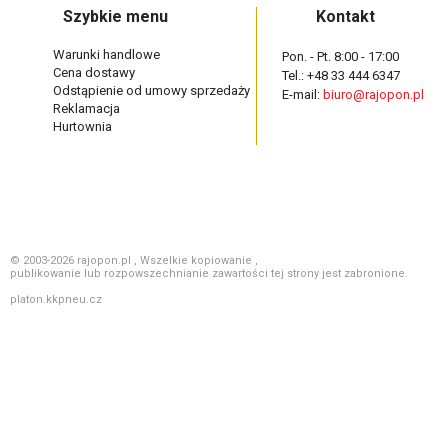
Szybkie menu
Kontakt
Warunki handlowe
Pon. - Pt. 8:00 - 17:00
Cena dostawy
Tel.: +48 33 444 6347
Odstąpienie od umowy sprzedaży
E-mail:
biuro@rajopon.pl
Reklamacja
Hurtownia
© 2003-2026 rajopon.pl , Wszelkie kopiowanie ,
publikowanie lub rozpowszechnianie zawartości tej strony jest zabronione.
platon.kkpneu.cz