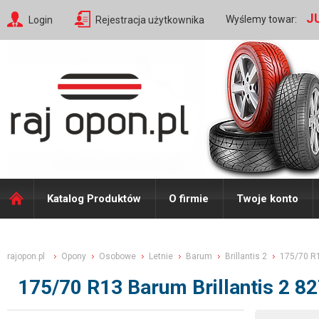
J
Wyślemy towar:
Login
Rejestracja użytkownika
Katalog Produktów
O firmie
Twoje konto
rajopon.pl
Opony
Osobowe
Letnie
Barum
Brillantis 2
175/70 R
175/70 R13 Barum Brillantis 2 8