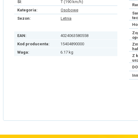
SI:
T (190 km/h)
Ra
Kategoria:
Osobowe
Sa
te
Sezon:
Letnia
Ho
Zo
EAN:
4024063580558
op
Kod producenta:
15404890000
Zm
ha
Waga:
6.17 kg
Z 
us
DO
In