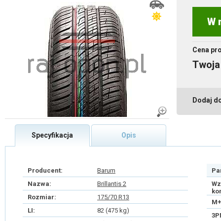
W 
Cena pr
Twoja
Dodaj d
Specyfikacja
Opis
Producent:
Barum
Pa
Nazwa:
Brillantis 2
Wz
ko
Rozmiar:
175/70 R13
M+
LI:
82 (475 kg)
3P