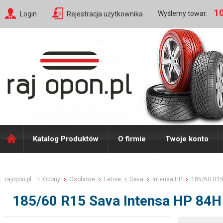
10
Wyślemy towar:
Login
Rejestracja użytkownika
Katalog Produktów
O firmie
Twoje konto
rajopon.pl
Opony
Osobowe
Letnie
Sava
Intensa HP
185/60 R1
185/60 R15 Sava Intensa HP 84H