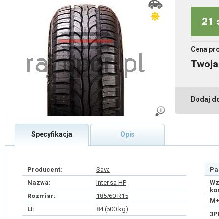
21 
Cena pr
Twoja
Dodaj d
Specyfikacja
Opis
Producent:
Sava
Pa
Nazwa:
Intensa HP
Wz
ko
Rozmiar:
185/60 R15
M+
LI:
84 (500 kg)
3P