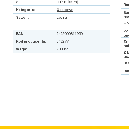
SI:
H (210 km/h)
Ra
Kategoria:
Osobowe
Sa
te
Sezon:
Letnia
Ho
Zo
EAN:
5452000811950
op
Kod producenta:
548277
Zm
ha
Waga:
7.11 kg
Z 
us
DO
In