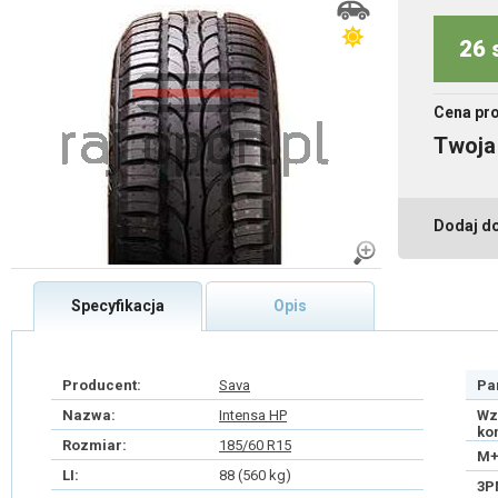
26 
Cena pr
Twoja
Dodaj d
Specyfikacja
Opis
Producent:
Sava
Pa
Nazwa:
Intensa HP
Wz
ko
Rozmiar:
185/60 R15
M+
LI:
88 (560 kg)
3P