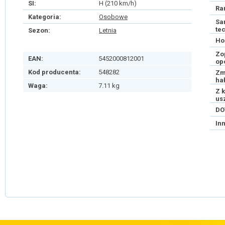
SI:
H (210 km/h)
Ra
Kategoria:
Osobowe
Sa
te
Sezon:
Letnia
Ho
Zo
EAN:
5452000812001
op
Kod producenta:
548282
Zm
ha
Waga:
7.11 kg
Z 
us
DO
In