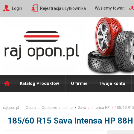
J
Wyślemy towar:
Login
Rejestracja użytkownika
Katalog Produktów
O firmie
Twoje konto
rajopon.pl
Opony
Osobowe
Letnie
Sava
Intensa HP
185/60 R1
185/60 R15 Sava Intensa HP 88H