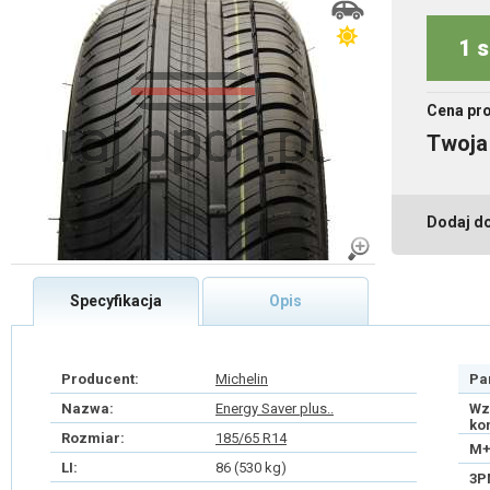
1 s
Cena pr
Twoja
Dodaj d
Specyfikacja
Opis
Producent:
Michelin
Pa
Nazwa:
Energy Saver plus..
Wz
ko
Rozmiar:
185/65 R14
M+
LI:
86 (530 kg)
3P