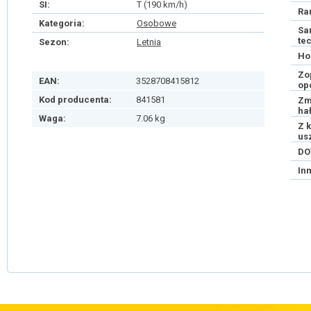
SI:
T (190 km/h)
Ra
Kategoria:
Osobowe
Sa
te
Sezon:
Letnia
Ho
Zo
EAN:
3528708415812
op
Kod producenta:
841581
Zm
ha
Waga:
7.06 kg
Z 
us
DO
In