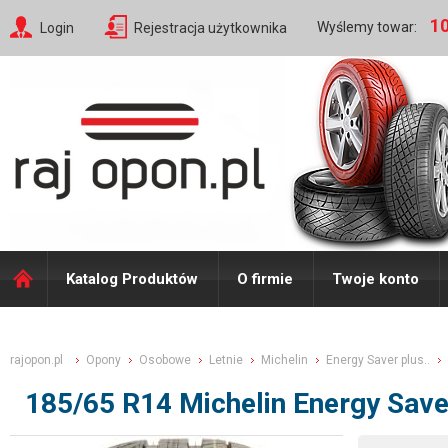
10
Wyślemy towar:
Login
Rejestracja użytkownika
Katalog Produktów
O firmie
Twoje konto
rajopon.pl
Opony
Osobowe
Letnie
Michelin
Energy Saver plus..
185/65 R14 Michelin Energy Save