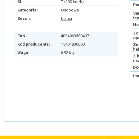
SI:
T (190 km/h)
Ra
Kategoria:
Osobowe
Sa
te
Sezon:
Letnia
Ho
Zo
EAN:
4024063580497
op
Kod producenta:
15404830000
Zm
ha
Waga:
6.92 kg
Z 
us
DO
In