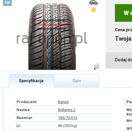
W 
Cena pr
Twoja
Dodaj d
Specyfikacja
Opis
Producent:
Barum
Pa
Nazwa:
Brillantis 2
Wz
ko
Rozmiar:
185/70 R13
M+
LI:
86 (530 kg)
3P