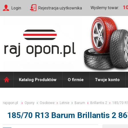
10
Wyślemy towar:
Login
Rejestracja użytkownika
Katalog Produktów
O firmie
Twoje konto
rajopon.pl
Opony
Osobowe
Letnie
Barum
Brillantis 2
185/70 R
185/70 R13 Barum Brillantis 2 8