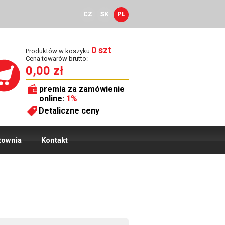
CZ
SK
PL
0 szt
Produktów w koszyku
Cena towarów brutto:
0,00 zł
premia za zamówienie
online:
1%
Detaliczne ceny
townia
Kontakt