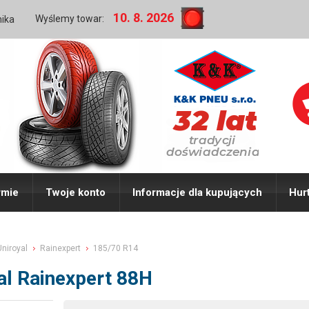
10. 8. 2026
Wyślemy towar:
nika
rmie
Twoje konto
Informacje dla kupujących
Hur
Uniroyal
Rainexpert
185/70 R14
al Rainexpert 88H