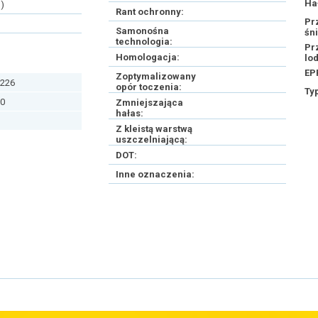
Ha
)
Rant ochronny:
Pr
Samonośna
śn
technologia:
Pr
Homologacja:
lo
EP
Zoptymalizowany
226
opór toczenia:
Ty
0
Zmniejszająca
hałas:
Z kleistą warstwą
uszczelniającą:
DOT:
Inne oznaczenia: