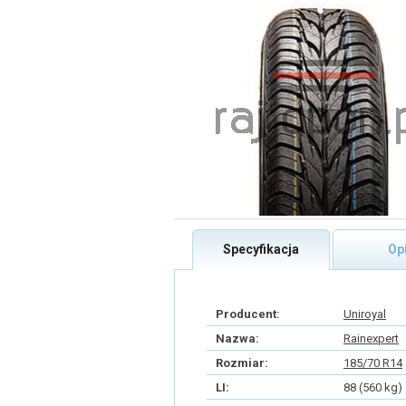
Specyfikacja
Op
Producent:
Uniroyal
Nazwa:
Rainexpert
Rozmiar:
185/70 R14
LI:
88 (560 kg)