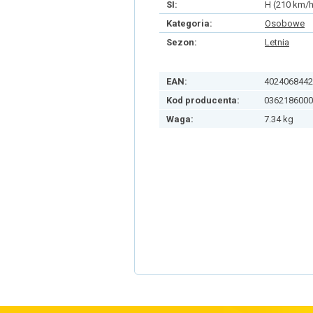
SI:
H (210 km/h
Kategoria:
Osobowe
Sezon:
Letnia
EAN:
4024068442
Kod producenta:
0362186000
Waga:
7.34 kg