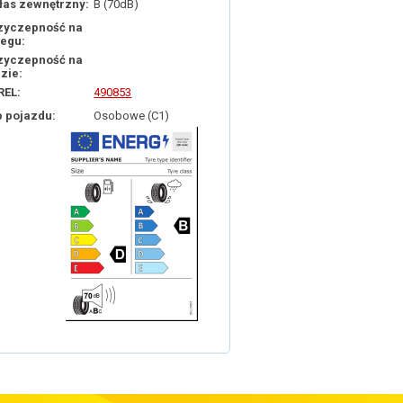
łas zewnętrzny:
B (70dB)
zyczepność na
iegu:
zyczepność na
dzie:
REL:
490853
p pojazdu:
Osobowe (C1)