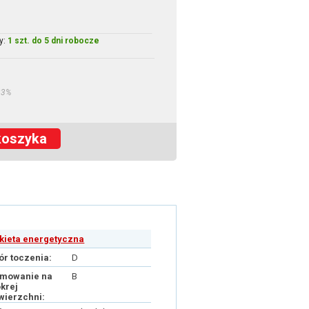
y:
1 szt. do 5 dni robocze
23%
koszyka
ykieta energetyczna
ór toczenia:
D
mowanie na
B
krej
wierzchni: