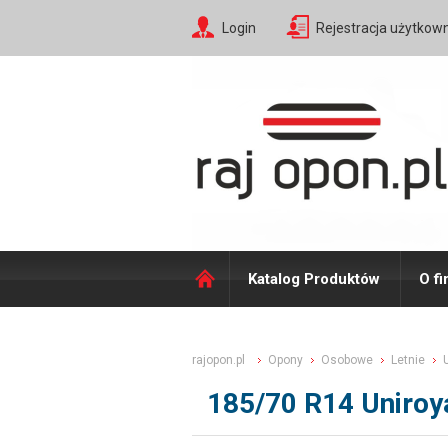
Login
Rejestracja użytkow
Katalog Produktów
O fi
rajopon.pl
Opony
Osobowe
Letnie
185/70 R14 Uniroy