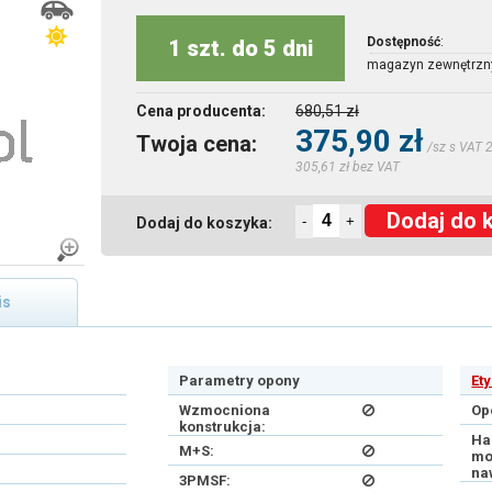
Dostępność
:
1 szt. do 5 dni
magazyn zewnętrzn
Cena producenta:
680,51 zł
375,90 zł
Twoja cena:
/sz s VAT 
305,61 zł bez VAT
Dodaj do 
-
+
Dodaj do koszyka:
is
Parametry opony
Et
Wzmocniona
Op
konstrukcja:
Ha
M+S:
mo
na
3PMSF: