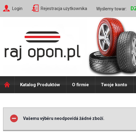
D
Login
Rejestracja użytkownika
Wyślemy towar:
Katalog Produktów
O firmie
Twoje konto
Vašemu výběru neodpovídá žádné zboží.