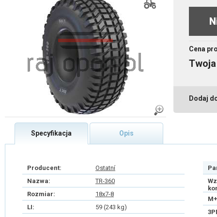
N
Cena pr
Twoja
Dodaj d
Specyfikacja
Opis
Producent:
Ostatní
Pa
Nazwa:
TR-360
Wz
ko
Rozmiar:
18x7-8
M+
LI:
59 (243 kg)
3P