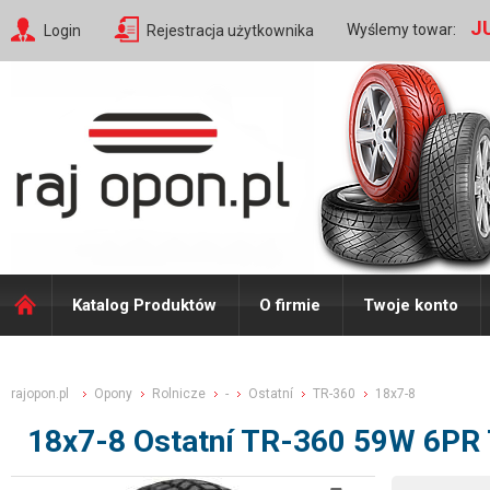
J
Wyślemy towar:
Login
Rejestracja użytkownika
Katalog Produktów
O firmie
Twoje konto
rajopon.pl
Opony
Rolnicze
-
Ostatní
TR-360
18x7-8
18x7-8 Ostatní TR-360 59W 6PR