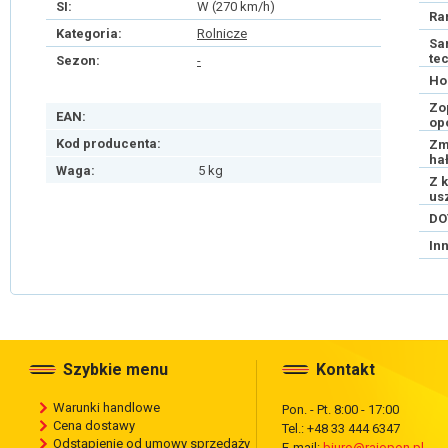
SI:
W (270 km/h)
Ra
Kategoria:
Rolnicze
Sa
te
Sezon:
-
Ho
Zo
EAN:
op
Kod producenta:
Zm
ha
Waga:
5 kg
Z 
us
DO
In
Szybkie menu
Kontakt
Warunki handlowe
Pon. - Pt. 8:00 - 17:00
Cena dostawy
Tel.: +48 33 444 6347
Odstąpienie od umowy sprzedaży
E-mail:
biuro@rajopon.pl