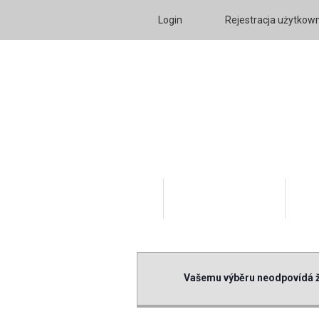
Login
Rejestracja użytkow
Katalog Produktów
O fi
Vašemu výběru neodpovídá ž