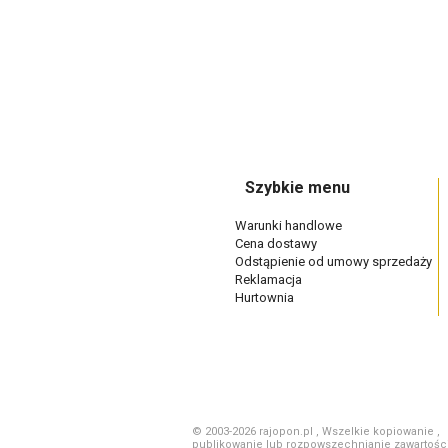
Szybkie menu
Warunki handlowe
Cena dostawy
Odstąpienie od umowy sprzedaży
Reklamacja
Hurtownia
© 2003-2026 rajopon.pl , Wszelkie kopiowanie ,
publikowanie lub rozpowszechnianie zawartości 