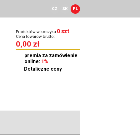
CZ
SK
PL
0 szt
Produktów w koszyku
Cena towarów brutto:
0,00 zł
premia za zamówienie
online:
1%
Detaliczne ceny
townia
Kontakt