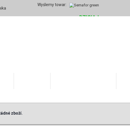
Wyślemy towar:
nika
DZISIAJ
rmie
Twoje konto
Informacje dla kupujących
Hur
ádné zboží.