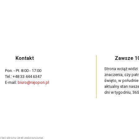
Kontakt
Zawsze 10
Strona wciąż widzi
Pon. - Pt. 8:00 - 17:00
znaczenia, czy pat
Tel.: +48 33 444 6347
święto, w południ
E-mail:
biuro@rajopon.pl
aktualny stan nas
dni w tygodniu, 365
tej strony jest zabronione.