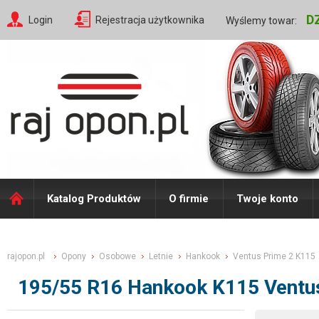
D
Login
Rejestracja użytkownika
Wyślemy towar:
Katalog Produktów
O firmie
Twoje konto
rajopon.pl
Opony
Osobowe
Letnie
Hankook
Ventus Prime 2 K115
195/55 R16 Hankook K115 Ventus