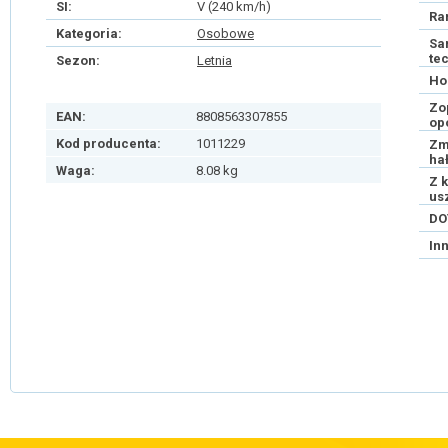
SI:
V (240 km/h)
Ra
Kategoria:
Osobowe
Sa
te
Sezon:
Letnia
Ho
Zo
EAN:
8808563307855
op
Kod producenta:
1011229
Zm
ha
Waga:
8.08 kg
Z 
us
DO
In