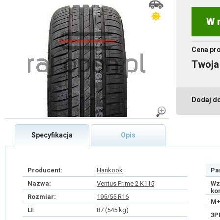
W 
Cena pr
Twoja
Dodaj d
Specyfikacja
Opis
Producent:
Hankook
Pa
Nazwa:
Ventus Prime 2 K115
Wz
ko
Rozmiar:
195/55 R16
M+
LI:
87 (545 kg)
3P