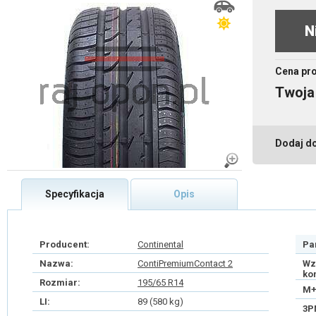
N
Cena pr
Twoja
Dodaj d
Specyfikacja
Opis
Producent:
Continental
Pa
Nazwa:
ContiPremiumContact 2
Wz
ko
Rozmiar:
195/65 R14
M+
LI:
89 (580 kg)
3P