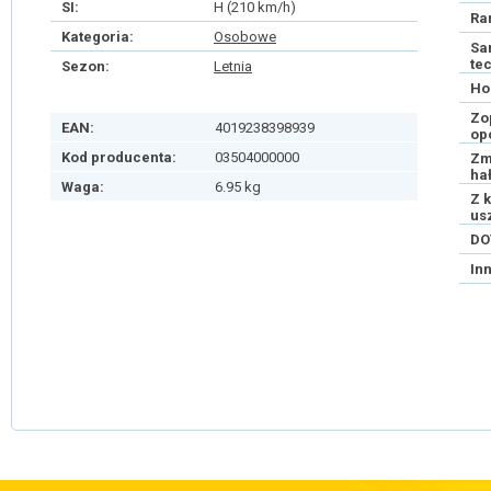
SI:
H (210 km/h)
Ra
Kategoria:
Osobowe
Sa
te
Sezon:
Letnia
Ho
Zo
EAN:
4019238398939
op
Kod producenta:
03504000000
Zm
ha
Waga:
6.95 kg
Z 
us
DO
In