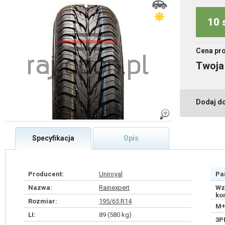
10 
Cena pr
Twoja
Dodaj d
Specyfikacja
Opis
Producent:
Uniroyal
Pa
Nazwa:
Rainexpert
Wz
ko
Rozmiar:
195/65 R14
M+
LI:
89 (580 kg)
3P