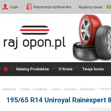
D
Login
Rejestracja użytkownika
Wyślemy towar:
Katalog Produktów
O firmie
Twoje konto
rajopon.pl
Opony
Osobowe
Letnie
Uniroyal
Rainexpert
195/65 
195/65 R14 Uniroyal Rainexpert 