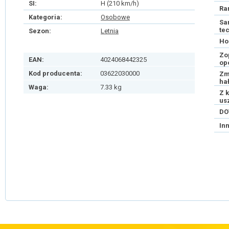
SI:
H (210 km/h)
Ra
Kategoria:
Osobowe
Sa
te
Sezon:
Letnia
Ho
Zo
EAN:
4024068442325
op
Kod producenta:
03622030000
Zm
ha
Waga:
7.33 kg
Z 
us
DO
In