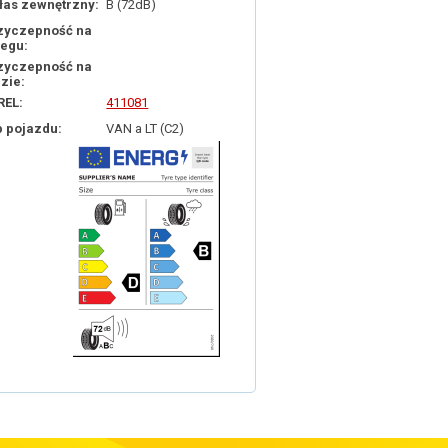
łas zewnętrzny:
B (72dB)
zyczepność na
iegu:
zyczepność na
dzie:
REL:
411081
p pojazdu:
VAN a LT (C2)