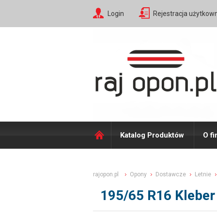
Login
Rejestracja użytkow
Katalog Produktów
O fi
rajopon.pl
Opony
Dostawcze
Letnie
195/65 R16 Kleber