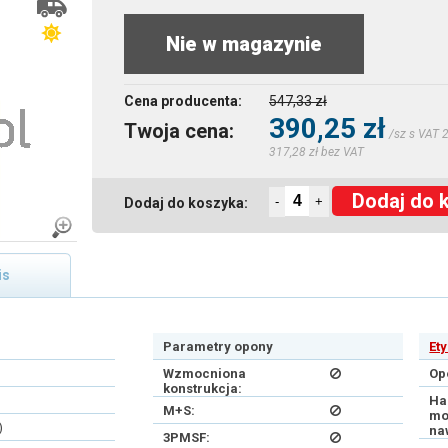
Nie w magazynie
Cena producenta:
547,33 zł
390,25 zł
Twoja cena:
/sz s VAT 
317,28 zł bez VAT
Dodaj do 
-
+
Dodaj do koszyka:
is
Parametry opony
Et
Wzmocniona
Op
konstrukcja:
Ha
M+S:
mo
)
na
3PMSF: