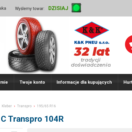
DZISIAJ
nika
Wyślemy towar:
rmie
Twoje konto
Informacje dla kupujących
Hur
Kleber
Transpro
195/65 R16
 C Transpro 104R