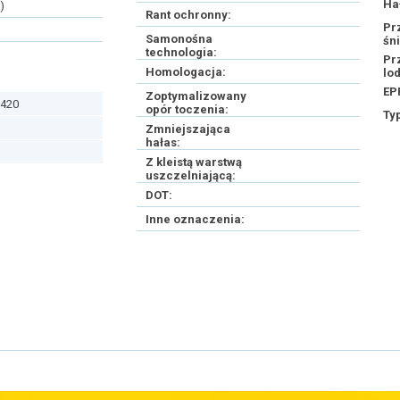
Ha
)
Rant ochronny:
Pr
Samonośna
śn
technologia:
Pr
Homologacja:
lo
EP
Zoptymalizowany
420
opór toczenia:
Ty
Zmniejszająca
hałas:
Z kleistą warstwą
uszczelniającą:
DOT:
Inne oznaczenia: