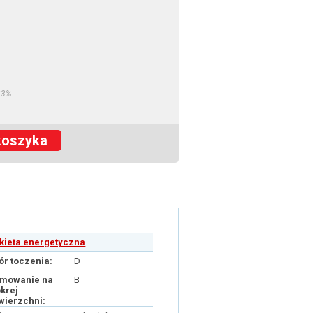
23%
koszyka
ykieta energetyczna
ór toczenia:
D
mowanie na
B
krej
wierzchni: