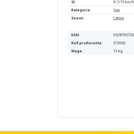
SI:
R (170 km/h
Kategoria:
Van
Sezon:
Letnia
EAN:
3528705730
Kod producenta:
573042
Waga:
12 kg