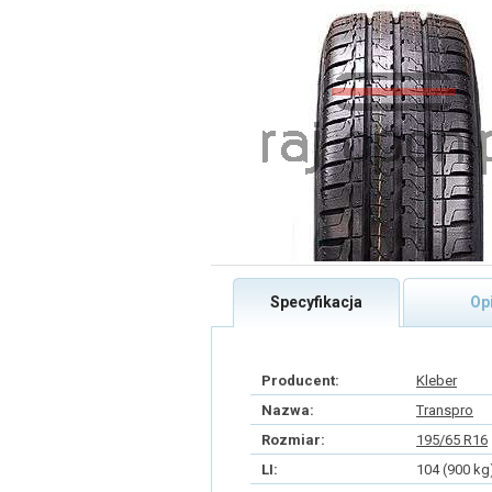
Specyfikacja
Op
Producent:
Kleber
Nazwa:
Transpro
Rozmiar:
195/65 R16
LI:
104 (900 kg