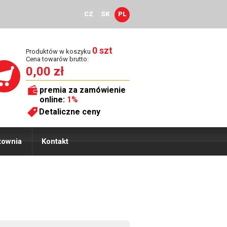
CZ
SK
PL
0 szt
Produktów w koszyku
Cena towarów brutto:
0,00 zł
premia za zamówienie
online:
1%
Detaliczne ceny
townia
Kontakt