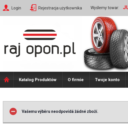
J
Wyślemy towar:
Login
Rejestracja użytkownika
Katalog Produktów
O firmie
Twoje konto
Vašemu výběru neodpovídá žádné zboží.