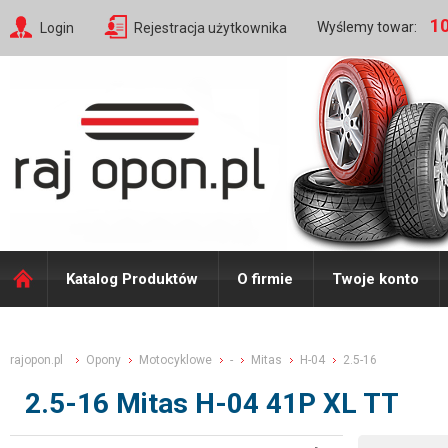
10
Wyślemy towar:
Login
Rejestracja użytkownika
Katalog Produktów
O firmie
Twoje konto
rajopon.pl
Opony
Motocyklowe
-
Mitas
H-04
2.5-16
2.5-16 Mitas H-04 41P XL TT