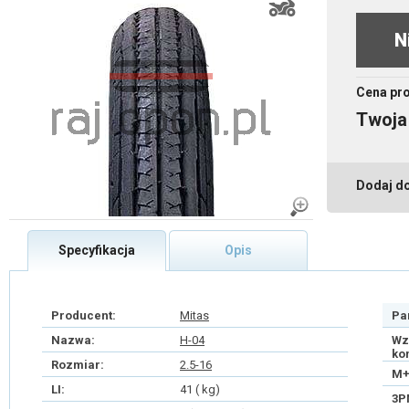
N
Cena pr
Twoja
Dodaj d
Specyfikacja
Opis
Producent:
Mitas
Pa
Nazwa:
H-04
Wz
ko
Rozmiar:
2.5-16
M+
LI:
41 ( kg)
3P