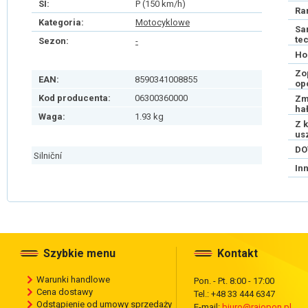
SI:
P (150 km/h)
Ra
Kategoria:
Motocyklowe
Sa
te
Sezon:
-
Ho
Zo
EAN:
8590341008855
op
Kod producenta:
06300360000
Zm
ha
Waga:
1.93 kg
Z 
us
DO
Silniční
In
Szybkie menu
Kontakt
Warunki handlowe
Pon. - Pt. 8:00 - 17:00
Cena dostawy
Tel.: +48 33 444 6347
Odstąpienie od umowy sprzedaży
E-mail:
biuro@rajopon.pl