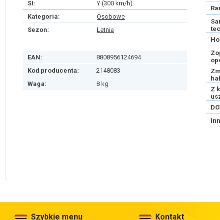
SI:
Y (300 km/h)
Ra
Kategoria:
Osobowe
Sa
te
Sezon:
Letnia
Ho
Zo
EAN:
8808956124694
op
Kod producenta:
2148083
Zm
ha
Waga:
8 kg
Z 
us
DO
In
Szybkie menu
Kontakt