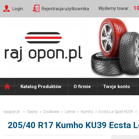
10
Wyślemy towar:
Login
Rejestracja użytkownika
Katalog Produktów
O firmie
Twoje konto
rajopon.pl
Opony
Osobowe
Letnie
Kumho
Ecsta Le Sport KU39
205/40 R17 Kumho KU39 Ecsta L