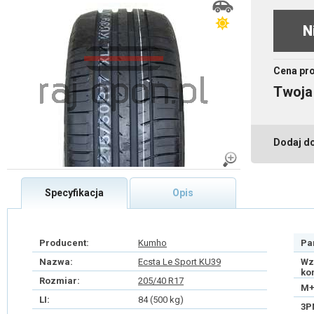
N
Cena pr
Twoja
Dodaj d
Specyfikacja
Opis
Producent:
Kumho
Pa
Nazwa:
Ecsta Le Sport KU39
Wz
ko
Rozmiar:
205/40 R17
M+
LI:
84 (500 kg)
3P