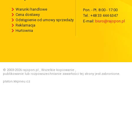
Warunki handlowe
Pon. - Pt. 8:00 - 17:00
Cena dostawy
Tel.: +48 33 444 6347
Odstąpienie od umowy sprzedaży
E-mail:
biuro@rajopon.pl
Reklamacja
Hurtownia
© 2003-2026 rajopon.pl , Wszelkie kopiowanie ,
publikowanie lub rozpowszechnianie zawartości tej strony jest zabronione.
platon.kkpneu.cz