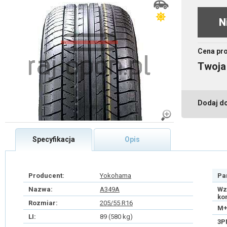
N
Cena pr
Twoja
Dodaj d
Specyfikacja
Opis
Producent:
Yokohama
Pa
Nazwa:
A349A
Wz
ko
Rozmiar:
205/55 R16
M+
LI:
89 (580 kg)
3P