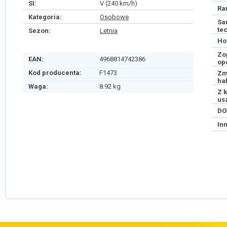
SI:
V (240 km/h)
Ra
Kategoria:
Osobowe
Sa
te
Sezon:
Letnia
Ho
Zo
EAN:
4968814742386
op
Kod producenta:
F1473
Zm
ha
Waga:
8.92 kg
Z 
us
DO
In