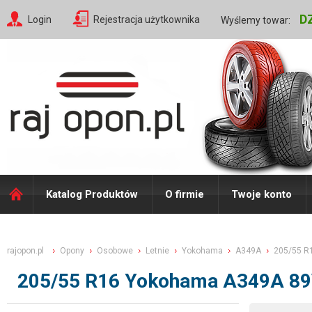
D
Login
Rejestracja użytkownika
Wyślemy towar:
Katalog Produktów
O firmie
Twoje konto
rajopon.pl
Opony
Osobowe
Letnie
Yokohama
A349A
205/55 R
205/55 R16 Yokohama A349A 8