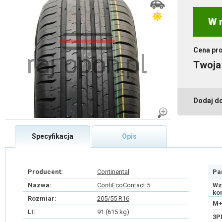
W 
Cena pr
Twoja
Dodaj d
Specyfikacja
Opis
Producent:
Continental
Pa
Nazwa:
ContiEcoContact 5
Wz
ko
Rozmiar:
205/55 R16
M+
LI:
91 (615 kg)
3P