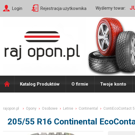
J
Wyślemy towar:
Login
Rejestracja użytkownika
Katalog Produktów
O firmie
Twoje konto
rajopon.pl
Opony
Osobowe
Letnie
Continental
ContiEcoContact 5
205/55 R16 Continental EcoCont