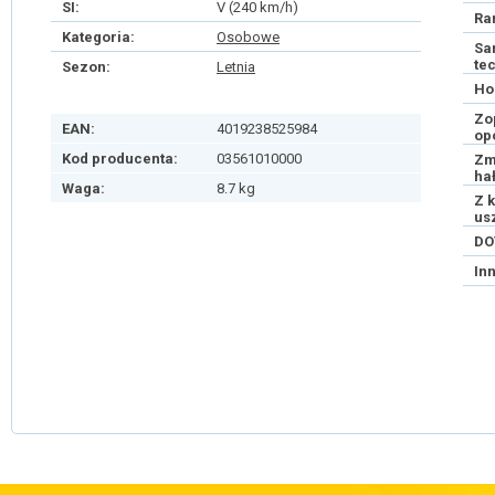
SI:
V (240 km/h)
Ra
Kategoria:
Osobowe
Sa
te
Sezon:
Letnia
Ho
Zo
EAN:
4019238525984
op
Kod producenta:
03561010000
Zm
ha
Waga:
8.7 kg
Z 
us
DO
In