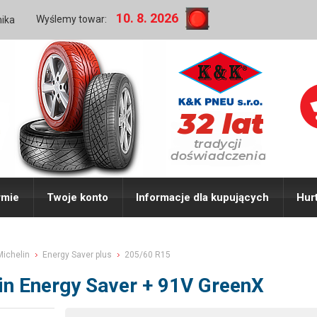
10. 8. 2026
Wyślemy towar:
nika
rmie
Twoje konto
Informacje dla kupujących
Hur
Michelin
Energy Saver plus
205/60 R15
in Energy Saver + 91V GreenX