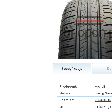
Specyfikacja
Op
Producent:
Michelin
Nazwa:
Energy Save
Rozmiar:
205/60 R15
LI:
91 (615 kg)