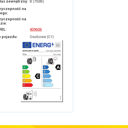
łas zewnętrzny:
B (70dB)
zyczepność na
iegu:
zyczepność na
dzie:
REL:
409606
p pojazdu:
Osobowe (C1)