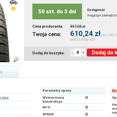
Dostępność
:
50 szt. do 3 dni
magazyn zewnętrzn
Cena producenta:
897,08 zł
610,24 zł
Twoja cena:
/sz s VAT 
496,13 zł bez VAT
Dodaj do 
-
+
Dodaj do koszyka:
is
Parametry opony
Et
r plus
Wzmocniona
Op
konstrukcja:
Ha
M+S:
mo
na
3PMSF: