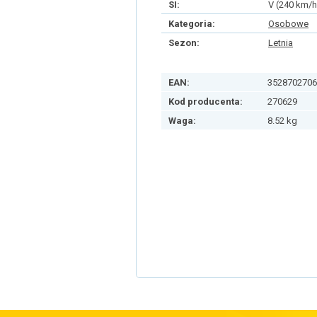
SI:
V (240 km/h
Kategoria:
Osobowe
Sezon:
Letnia
EAN:
3528702706
Kod producenta:
270629
Waga:
8.52 kg