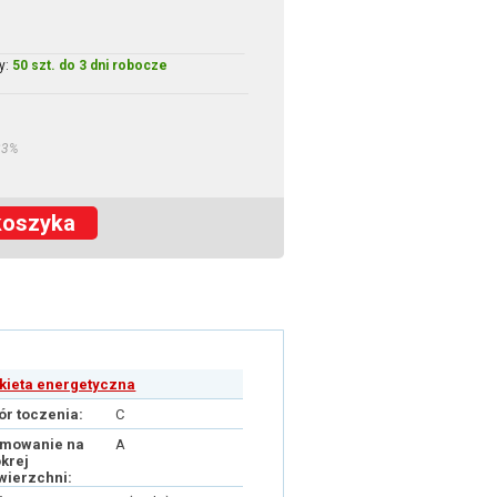
y:
50 szt. do 3 dni robocze
23%
koszyka
ykieta energetyczna
ór toczenia:
C
mowanie na
A
krej
wierzchni: