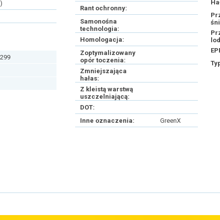
Ha
)
Rant ochronny:
Pr
Samonośna
śn
technologia:
Pr
Homologacja:
lo
EP
Zoptymalizowany
299
opór toczenia:
Ty
Zmniejszająca
hałas:
Z kleistą warstwą
uszczelniającą:
DOT:
Inne oznaczenia:
GreenX