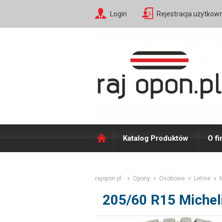
Login
Rejestracja użytkow
Katalog Produktów
O fi
rajopon.pl
Opony
Osobowe
Letnie
205/60 R15 Michel