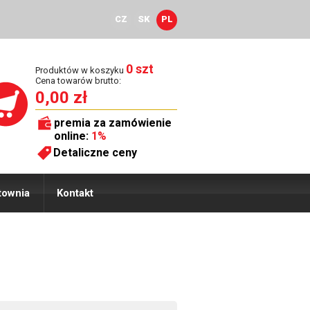
CZ
SK
PL
0 szt
Produktów w koszyku
Cena towarów brutto:
0,00 zł
premia za zamówienie
online:
1%
Detaliczne ceny
townia
Kontakt