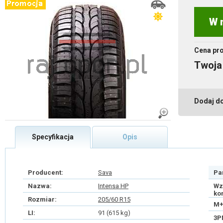
W 
Cena pr
Twoja
Dodaj d
Specyfikacja
Opis
Producent:
Sava
Pa
Nazwa:
Intensa HP
Wz
ko
Rozmiar:
205/60 R15
M+
LI:
91 (615 kg)
3P