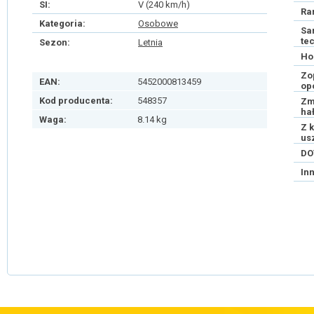
SI:
V (240 km/h)
Ra
Kategoria:
Osobowe
Sa
te
Sezon:
Letnia
Ho
Zo
EAN:
5452000813459
op
Kod producenta:
548357
Zm
ha
Waga:
8.14 kg
Z 
us
DO
In