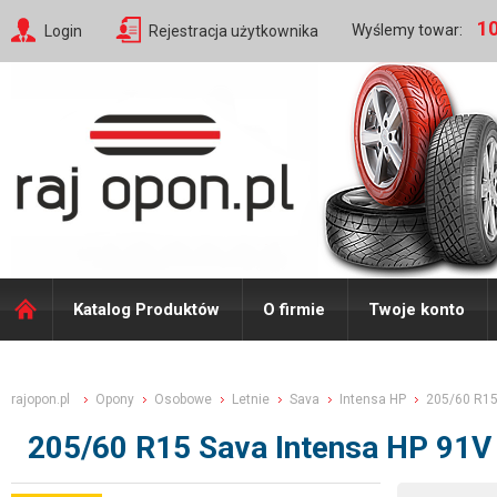
10
Wyślemy towar:
Login
Rejestracja użytkownika
Katalog Produktów
O firmie
Twoje konto
rajopon.pl
Opony
Osobowe
Letnie
Sava
Intensa HP
205/60 R1
205/60 R15 Sava Intensa HP 91