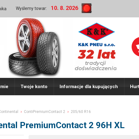
10. 8. 2026
Wyślemy towar:
nika
rmie
Twoje konto
Informacje dla kupujących
Hur
Continental
ContiPremiumContact 2
205/60 R16
ental PremiumContact 2 96H XL