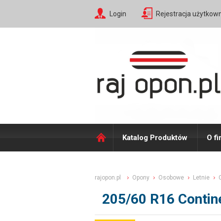
Login
Rejestracja użytkow
Katalog Produktów
O fi
rajopon.pl
Opony
Osobowe
Letnie
205/60 R16 Contin