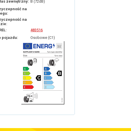
łas zewnętrzny:
B (72dB)
zyczepność na
iegu:
zyczepność na
dzie:
REL:
483516
p pojazdu:
Osobowe (C1)