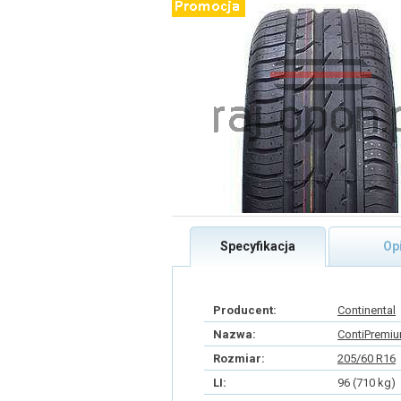
Specyfikacja
Op
Producent:
Continental
Nazwa:
ContiPremiu
Rozmiar:
205/60 R16
LI:
96 (710 kg)