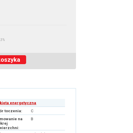
23%
koszyka
ykieta energetyczna
ór toczenia:
C
mowanie na
B
krej
wierzchni: