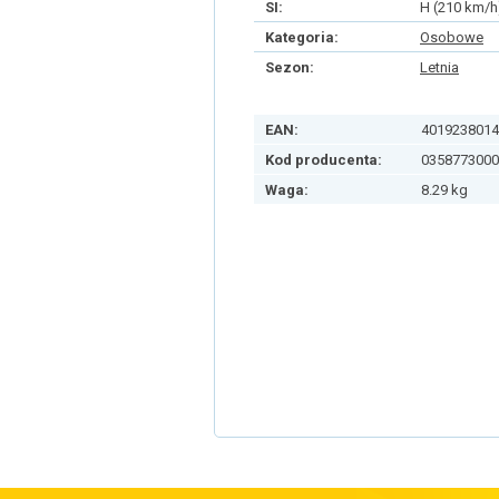
SI:
H (210 km/h
Kategoria:
Osobowe
Sezon:
Letnia
EAN:
4019238014
Kod producenta:
0358773000
Waga:
8.29 kg