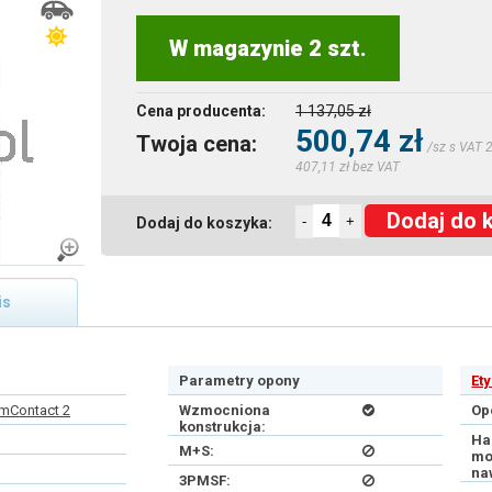
W magazynie 2 szt.
Cena producenta:
1 137,05 zł
500,74 zł
Twoja cena:
/sz s VAT 
407,11 zł bez VAT
Dodaj do 
-
+
Dodaj do koszyka:
is
Parametry opony
Et
mContact 2
Wzmocniona
Op
konstrukcja:
Ha
M+S:
mo
na
3PMSF: