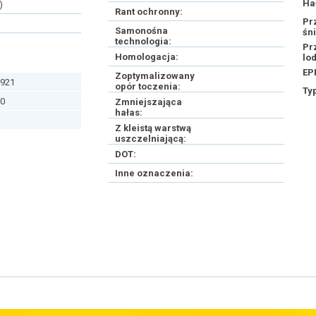
Ha
)
Rant ochronny:
Pr
Samonośna
śn
technologia:
Pr
Homologacja:
lo
EP
Zoptymalizowany
921
opór toczenia:
Ty
0
Zmniejszająca
hałas:
Z kleistą warstwą
uszczelniającą:
DOT:
Inne oznaczenia: