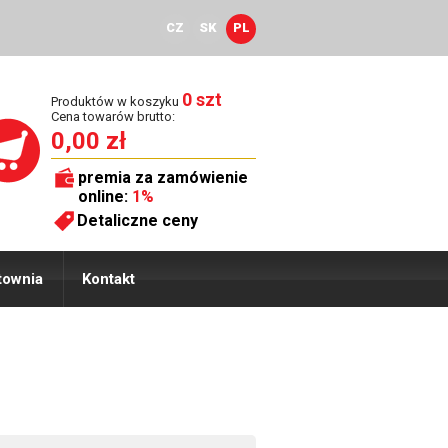
CZ
SK
PL
0 szt
Produktów w koszyku
Cena towarów brutto:
0,00 zł
premia za zamówienie
online:
1%
Detaliczne ceny
townia
Kontakt