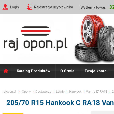
D
Login
Rejestracja użytkownika
Wyślemy towar:
Katalog Produktów
O firmie
Twoje konto
rajopon.pl
Opony
Dostawcze
Letnie
Hankook
Vantra LT RA18
2
205/70 R15 Hankook C RA18 Van