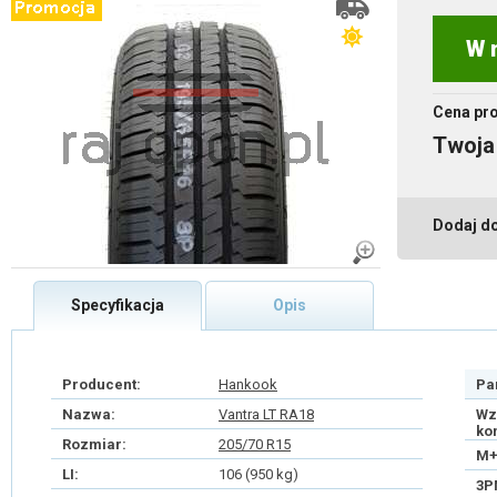
W 
Cena pr
Twoja
Dodaj d
Specyfikacja
Opis
Producent:
Hankook
Pa
Nazwa:
Vantra LT RA18
Wz
ko
Rozmiar:
205/70 R15
M+
LI:
106 (950 kg)
3P