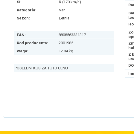
SI:
R (170 km/h)
Ra
Kategoria:
Van
Sa
te
Sezon:
Letnia
Ho
Zo
EAN:
8808563331317
op
Kod producenta:
2001985
Zm
ha
Waga:
12.84 kg
Z 
us
DO
POSLEDNÍ KUS ZA TUTO CENU
In