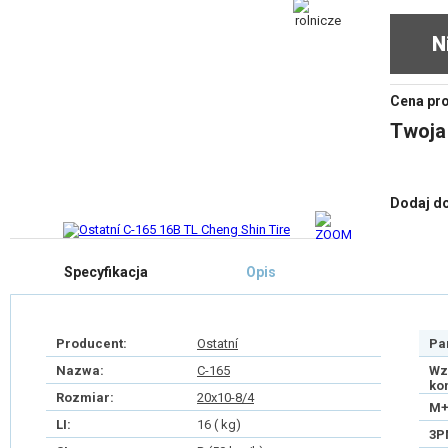
N
Cena pr
Twoja
Dodaj d
Specyfikacja
Opis
Producent:
Ostatní
Pa
Nazwa:
C-165
Wz
ko
Rozmiar:
20x10-8/4
M+
LI:
16 ( kg)
3P