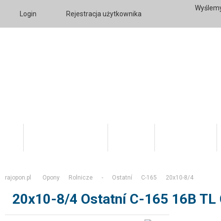
Wyślemy
Login
Rejestracja użytkownika
Katalog Produktów
O firmie
Twoje konto
rajopon.pl
Opony
Rolnicze
-
Ostatní
C-165
20x10-8/4
20x10-8/4 Ostatní C-165 16B TL 