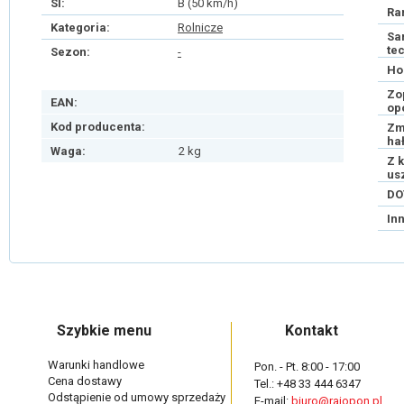
SI:
B (50 km/h)
Ra
Kategoria:
Rolnicze
Sa
te
Sezon:
-
Ho
Zo
EAN:
op
Kod producenta:
Zm
ha
Waga:
2 kg
Z 
us
DO
In
Szybkie menu
Kontakt
Warunki handlowe
Pon. - Pt. 8:00 - 17:00
Cena dostawy
Tel.: +48 33 444 6347
Odstąpienie od umowy sprzedaży
E-mail:
biuro@rajopon.pl