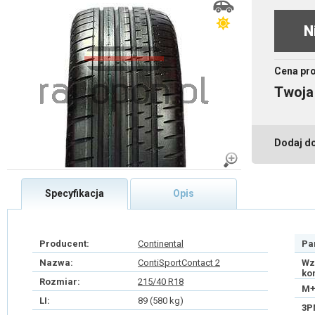
N
Cena pr
Twoja
Dodaj d
Specyfikacja
Opis
Producent:
Continental
Pa
Nazwa:
ContiSportContact 2
Wz
ko
Rozmiar:
215/40 R18
M+
LI:
89 (580 kg)
3P