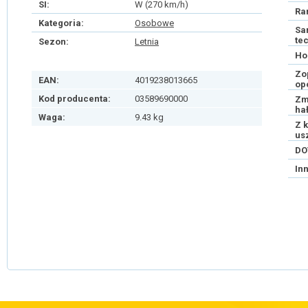
SI:
W (270 km/h)
Ra
Kategoria:
Osobowe
Sa
te
Sezon:
Letnia
Ho
Zo
EAN:
4019238013665
op
Kod producenta:
03589690000
Zm
ha
Waga:
9.43 kg
Z 
us
DO
In