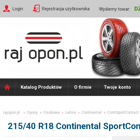
D
Login
Rejestracja użytkownika
Wyślemy towar:
Katalog Produktów
O firmie
Twoje konto
rajopon.pl
Opony
Osobowe
Letnie
Continental
ContiSportContact
215/40 R18 Continental SportCo