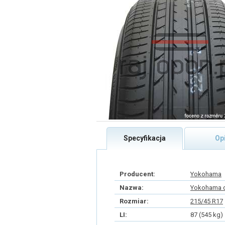
Specyfikacja
Op
Producent:
Yokohama
Nazwa:
Yokohama 
Rozmiar:
215/45 R17
LI:
87 (545 kg)