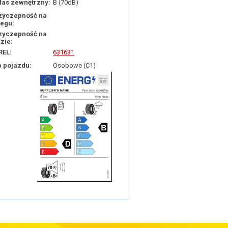
łas zewnętrzny:
B (70dB)
zyczepność na
iegu:
zyczepność na
dzie:
REL:
631631
p pojazdu:
Osobowe (C1)