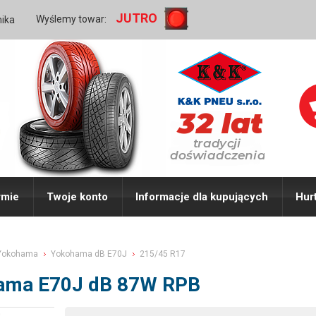
JUTRO
Wyślemy towar:
nika
rmie
Twoje konto
Informacje dla kupujących
Hur
Yokohama
Yokohama dB E70J
215/45 R17
ama E70J dB 87W RPB