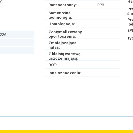
Ha
h)
Rant ochronny:
RPB
Pr
Samonośna
śn
technologia:
Pr
Homologacja:
lo
EP
Zoptymalizowany
226
opór toczenia:
Ty
Zmniejszająca
hałas:
Z kleistą warstwą
uszczelniającą:
DOT:
Inne oznaczenia: