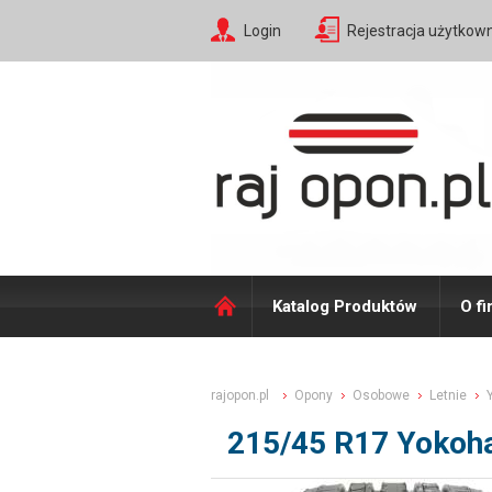
Login
Rejestracja użytkow
Katalog Produktów
O fi
rajopon.pl
Opony
Osobowe
Letnie
215/45 R17 Yokoh