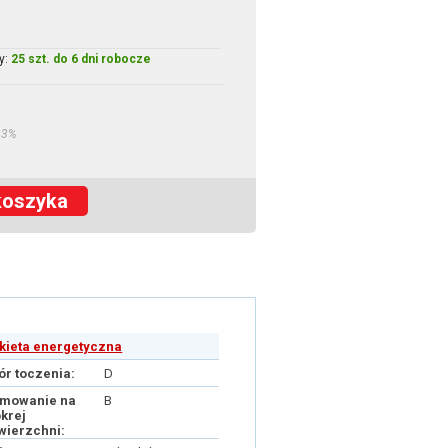
y:
25 szt. do 6 dni robocze
23%
koszyka
ykieta energetyczna
ór toczenia:
D
mowanie na
B
krej
wierzchni: