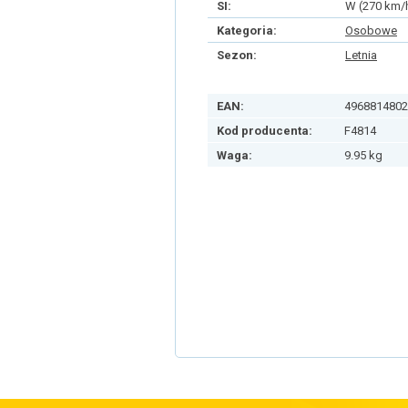
SI:
W (270 km/
Kategoria:
Osobowe
Sezon:
Letnia
EAN:
4968814802
Kod producenta:
F4814
Waga:
9.95 kg