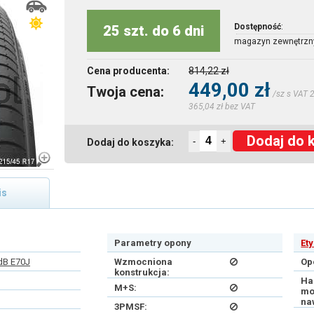
Dostępność
:
25 szt. do 6 dni
magazyn zewnętrzn
Cena producenta:
814,22 zł
449,00 zł
Twoja cena:
/sz s VAT 
365,04 zł bez VAT
Dodaj do 
-
+
Dodaj do koszyka:
is
Parametry opony
Et
dB E70J
Wzmocniona
Op
konstrukcja:
Ha
M+S:
mo
na
3PMSF: