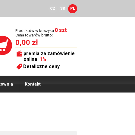
CZ
SK
PL
0 szt
Produktów w koszyku
Cena towarów brutto:
0,00 zł
premia za zamówienie
online:
1%
Detaliczne ceny
townia
Kontakt