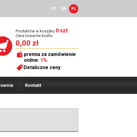
CZ
SK
PL
0 szt
Produktów w koszyku
Cena towarów brutto:
0,00 zł
premia za zamówienie
online:
1%
Detaliczne ceny
townia
Kontakt