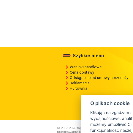
Szybkie menu
Warunki handlowe
Cena dostawy
Odstąpienie od umowy sprzedaży
Reklamacja
Hurtownia
O plikach cookie
Klikając na zgadzam s
wydajnościowe, anality
możemy umożliwić Ci 
© 2003-2026 rajopon.pl , Wszelkie kopiowanie ,
funkcjonalność naszej
publikowanie lub rozpowszechnianie zawartości 