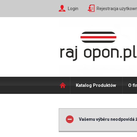
Login
Rejestracja użytkow
Katalog Produktów
O fi
Vašemu výběru neodpovídá ž