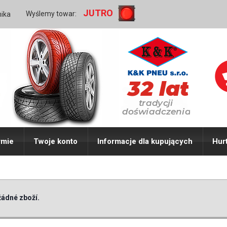
JUTRO
Wyślemy towar:
nika
rmie
Twoje konto
Informacje dla kupujących
Hur
ádné zboží.