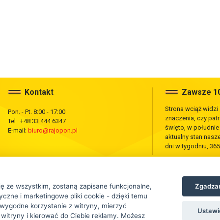
Kontakt
Zawsze 10
Strona wciąż widzi
Pon. - Pt. 8:00 - 17:00
znaczenia, czy pat
Tel.: +48 33 444 6347
święto, w południ
E-mail:
biuro@rajopon.pl
aktualny stan nas
dni w tygodniu, 365
Zgadzam
ię ze wszystkim, zostaną zapisane funkcjonalne,
czne i marketingowe pliki cookie - dzięki temu
wygodne korzystanie z witryny, mierzyć
Ustawi
 witryny i kierować do Ciebie reklamy. Możesz
tej strony jest zabronione.