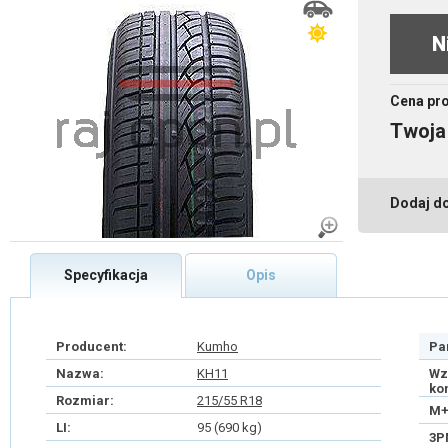
N
Cena pr
Twoja
Dodaj d
Specyfikacja
Opis
Producent:
Kumho
Pa
Nazwa:
KH11
Wz
ko
Rozmiar:
215/55 R18
M+
LI:
95 (690 kg)
3P