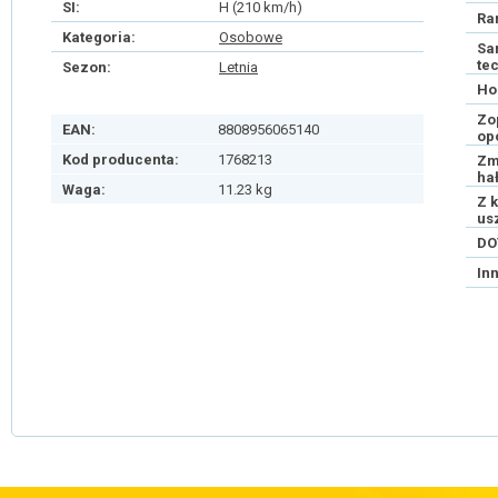
SI:
H (210 km/h)
Ra
Kategoria:
Osobowe
Sa
te
Sezon:
Letnia
Ho
Zo
EAN:
8808956065140
op
Kod producenta:
1768213
Zm
ha
Waga:
11.23 kg
Z 
us
DO
In