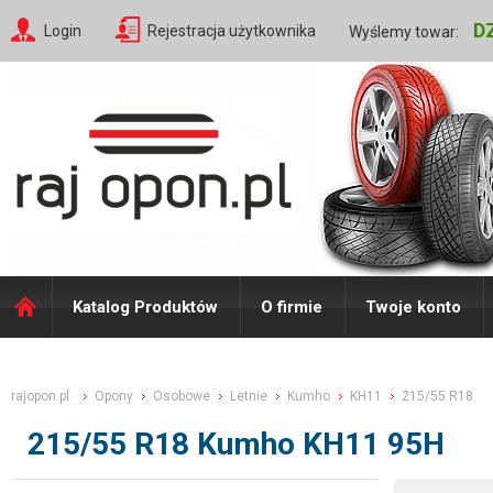
D
Login
Rejestracja użytkownika
Wyślemy towar:
Katalog Produktów
O firmie
Twoje konto
rajopon.pl
Opony
Osobowe
Letnie
Kumho
KH11
215/55 R18
215/55 R18 Kumho KH11 95H