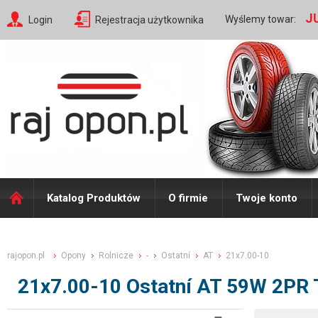
J
Wyślemy towar:
Login
Rejestracja użytkownika
Katalog Produktów
O firmie
Twoje konto
rajopon.pl
Opony
Rolnicze
-
Ostatní
AT
21x7.00-10
21x7.00-10 Ostatní AT 59W 2PR 