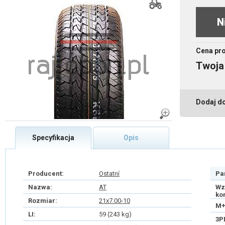
N
Cena pr
Twoja
Dodaj d
Specyfikacja
Opis
Producent:
Ostatní
Pa
Nazwa:
AT
Wz
ko
Rozmiar:
21x7.00-10
M+
LI:
59 (243 kg)
3P