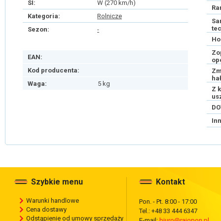
SI:
W (270 km/h)
Ra
Kategoria:
Rolnicze
Sa
te
Sezon:
-
Ho
Zo
EAN:
op
Kod producenta:
Zm
ha
Waga:
5 kg
Z 
us
DO
In
Szybkie menu
Kontakt
Warunki handlowe
Pon. - Pt. 8:00 - 17:00
Cena dostawy
Tel.: +48 33 444 6347
Odstąpienie od umowy sprzedaży
E-mail:
biuro@rajopon.pl