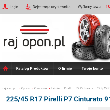
10
Wyślemy towar:
Login
Rejestracja użytkownika
Katalog Produktów
O firmie
Twoje konto
rajopon.pl
Opony
Osobowe
Letnie
Pirelli
P7 Cinturato
225/45 R
225/45 R17 Pirelli P7 Cinturato 