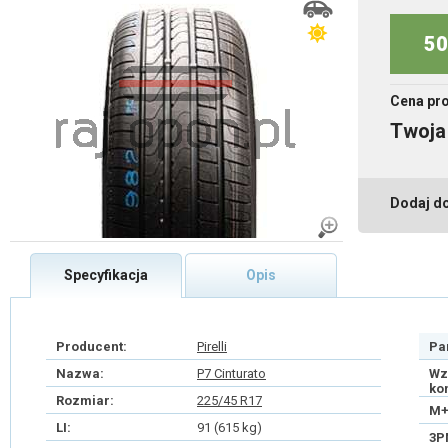
50
Cena pr
Twoja
Dodaj d
Specyfikacja
Opis
Producent:
Pirelli
Pa
Nazwa:
P7 Cinturato
Wz
ko
Rozmiar:
225/45 R17
M+
LI:
91 (615 kg)
3P