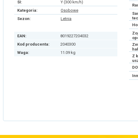
SI:
Y (300 km/h)
Ra
Kategoria:
Osobowe
Sa
te
Sezon:
Letnia
Ho
Zo
EAN:
8019227204032
op
Kod producenta:
2040300
Zm
ha
Waga:
11.09 kg
Z 
us
DO
In