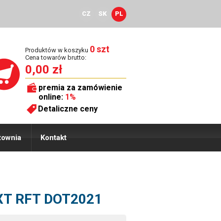
CZ
SK
PL
0 szt
Produktów w koszyku
Cena towarów brutto:
0,00 zł
premia za zamówienie
online:
1%
Detaliczne ceny
townia
Kontakt
EXT RFT DOT2021