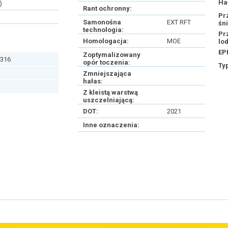
Ha
)
Rant ochronny:
Pr
Samonośna
EXT RFT
śn
technologia:
Pr
Homologacja:
MOE
lo
EP
Zoptymalizowany
316
opór toczenia:
Ty
Zmniejszająca
hałas:
Z kleistą warstwą
uszczelniającą:
DOT:
2021
Inne oznaczenia: