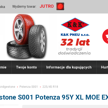
JUTRO
Wyślemy towar:
nika
rmie
Twoje konto
Informacje dla kupujących
Hur
Bridgestone
Potenza S001
225/45 R18
estone S001 Potenza 95Y XL MOE 