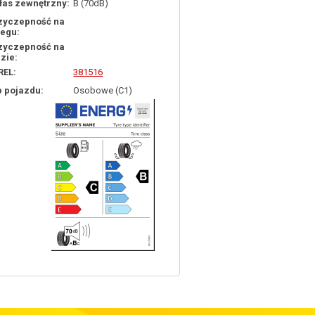
łas zewnętrzny:
B (70dB)
zyczepność na
iegu:
zyczepność na
dzie:
REL:
381516
p pojazdu:
Osobowe (C1)