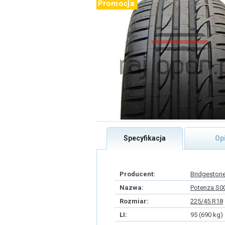
Specyfikacja
Op
Producent:
Bridgeston
Nazwa:
Potenza S0
Rozmiar:
225/45 R18
LI:
95 (690 kg)