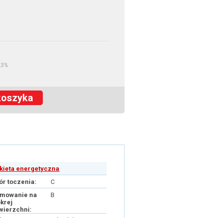
23%
koszyka
ykieta energetyczna
ór toczenia:
C
mowanie na
B
krej
wierzchni: