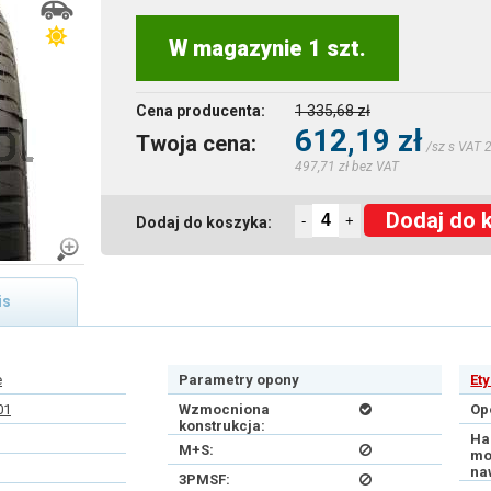
W magazynie 1 szt.
Cena producenta:
1 335,68 zł
612,19 zł
Twoja cena:
/sz s VAT 
497,71 zł bez VAT
Dodaj do 
-
+
Dodaj do koszyka:
is
e
Parametry opony
Et
01
Wzmocniona
Op
konstrukcja:
Ha
M+S:
mo
na
3PMSF: