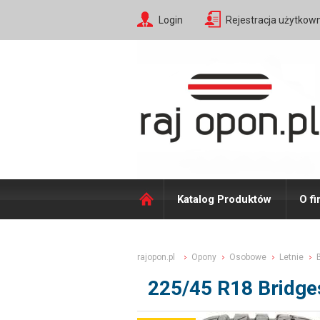
Login
Rejestracja użytkow
Katalog Produktów
O fi
rajopon.pl
Opony
Osobowe
Letnie
225/45 R18 Bridg