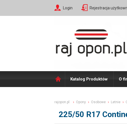
Login
Rejestracja użytkow
Katalog Produktów
O fi
rajopon.pl
Opony
Osobowe
Letnie
225/50 R17 Contin