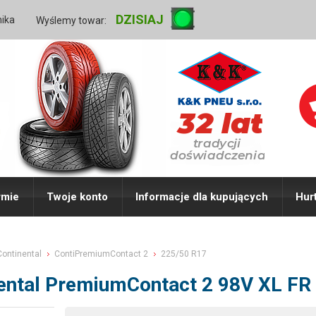
DZISIAJ
nika
Wyślemy towar:
rmie
Twoje konto
Informacje dla kupujących
Hur
Continental
ContiPremiumContact 2
225/50 R17
ental PremiumContact 2 98V XL FR