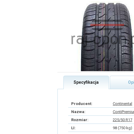
Specyfikacja
Op
Producent:
Continental
Nazwa:
ContiPremiu
Rozmiar:
225/50 R17
LI:
98 (750 kg)