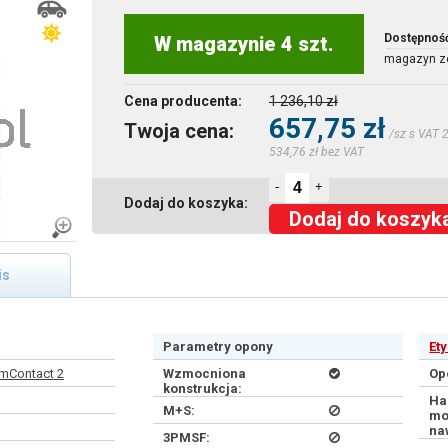
Dostępnoś
W magazynie 4 szt.
magazyn z
Cena producenta:
1 236,10 zł
657,75 zł
Twoja cena:
/sz s VAT 
534,76 zł bez VAT
-
+
Dodaj do koszyka:
Dodaj do koszyk
is
Parametry opony
Et
mContact 2
Wzmocniona
Op
konstrukcja:
Ha
M+S:
mo
na
3PMSF: