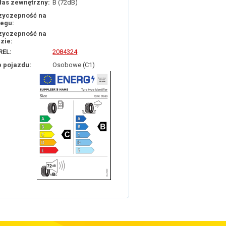
łas zewnętrzny:
B (72dB)
zyczepność na
iegu:
zyczepność na
dzie:
REL:
2084324
p pojazdu:
Osobowe (C1)