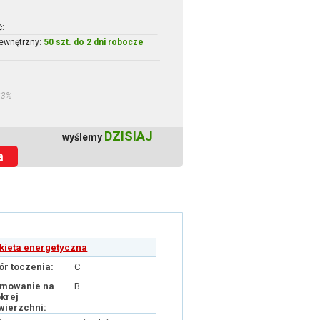
ć
:
ewnętrzny:
50 szt. do 2 dni robocze
23%
DZISIAJ
wyślemy
a
ykieta energetyczna
ór toczenia:
C
mowanie na
B
krej
wierzchni: