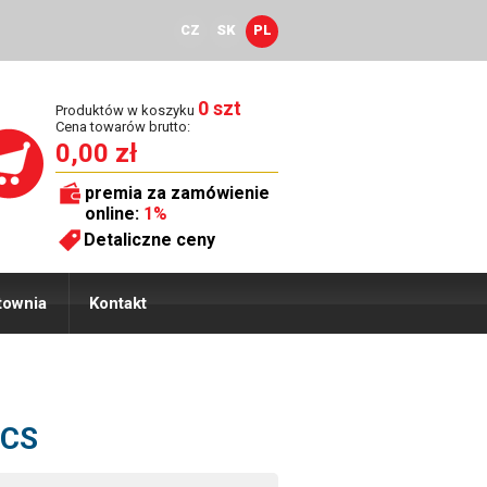
CZ
SK
PL
0 szt
Produktów w koszyku
Cena towarów brutto:
0,00 zł
premia za zamówienie
online:
1%
Detaliczne ceny
townia
Kontakt
 CS