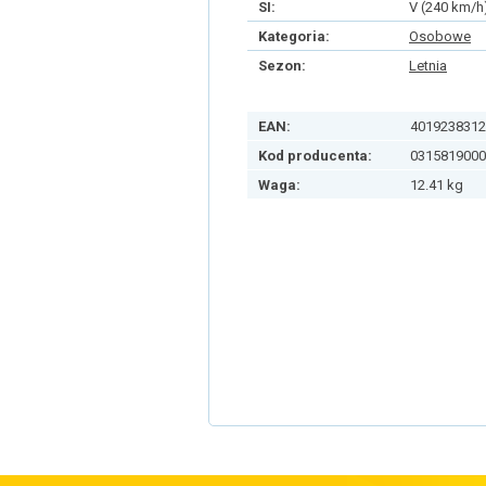
SI:
V (240 km/h
Kategoria:
Osobowe
Sezon:
Letnia
EAN:
4019238312
Kod producenta:
0315819000
Waga:
12.41 kg