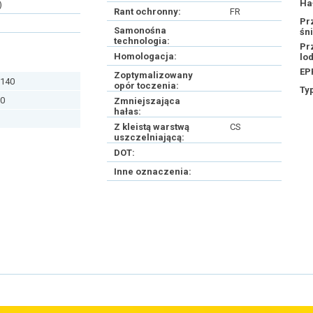
Ha
)
Rant ochronny:
FR
Pr
Samonośna
śn
technologia:
Pr
Homologacja:
lo
EP
Zoptymalizowany
140
opór toczenia:
Ty
0
Zmniejszająca
hałas:
Z kleistą warstwą
CS
uszczelniającą:
DOT:
Inne oznaczenia: