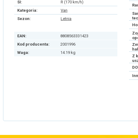
SI:
R (170 km/h)
Ra
Kategoria:
Van
Sa
te
Sezon:
Letnia
Ho
Zo
EAN:
8808563331423
op
Kod producenta:
2001996
Zm
ha
Waga:
14.19 kg
Z 
us
DO
In