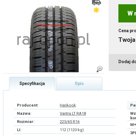
W 
Cena pr
Twoja
Dodaj d
Specyfikacja
Opis
Producent:
Hankook
Pa
Nazwa:
Vantra LT RA18
Wz
ko
Rozmiar:
225/65 R16
M+
LI:
112 (1120 kg)
3P