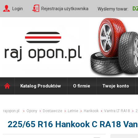
D
Login
Rejestracja użytkownika
Wyślemy towar:
Katalog Produktów
O firmie
Twoje konto
rajopon.pl
Opony
Dostawcze
Letnie
Hankook
Vantra LT RA18
2
225/65 R16 Hankook C RA18 Van