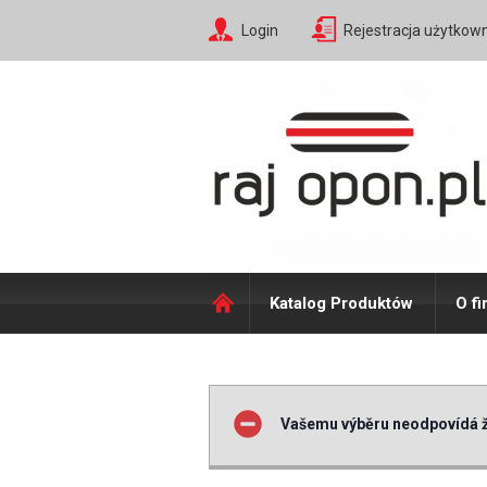
Login
Rejestracja użytkow
Katalog Produktów
O fi
Vašemu výběru neodpovídá ž