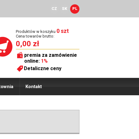
CZ
SK
PL
0 szt
Produktów w koszyku
Cena towarów brutto:
0,00 zł
premia za zamówienie
online:
1%
Detaliczne ceny
townia
Kontakt