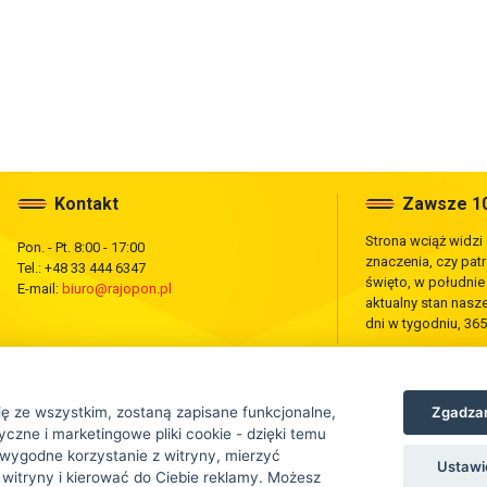
Kontakt
Zawsze 10
Strona wciąż widzi
Pon. - Pt. 8:00 - 17:00
znaczenia, czy pat
Tel.: +48 33 444 6347
święto, w południ
E-mail:
biuro@rajopon.pl
aktualny stan nas
dni w tygodniu, 365
Zgadzam
ię ze wszystkim, zostaną zapisane funkcjonalne,
czne i marketingowe pliki cookie - dzięki temu
wygodne korzystanie z witryny, mierzyć
Ustawi
 witryny i kierować do Ciebie reklamy. Możesz
tej strony jest zabronione.