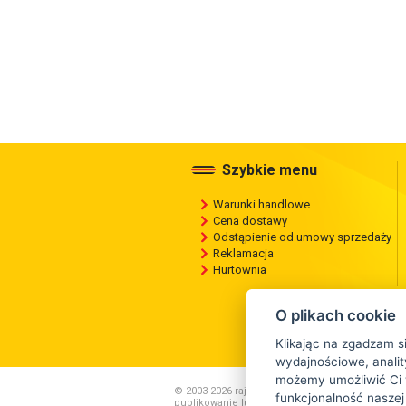
Szybkie menu
Warunki handlowe
Cena dostawy
Odstąpienie od umowy sprzedaży
Reklamacja
Hurtownia
O plikach cookie
Klikając na zgadzam s
wydajnościowe, anality
możemy umożliwić Ci 
© 2003-2026 rajopon.pl , Wszelkie kopiowanie ,
funkcjonalność naszej
publikowanie lub rozpowszechnianie zawartości 