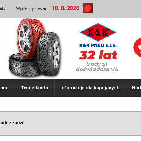
10. 8. 2026
Wyślemy towar:
nika
rmie
Twoje konto
Informacje dla kupujących
Hur
ádné zboží.