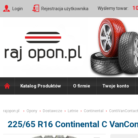
10
Wyślemy towar:
Login
Rejestracja użytkownika
Katalog Produktów
O firmie
Twoje konto
rajopon.pl
Opony
Dostawcze
Letnie
Continental
ContiVanContact
225/65 R16 Continental C VanCo