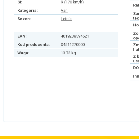
SI:
R (170 km/h)
Ra
Kategoria:
Van
Sa
te
Sezon:
Letnia
Ho
Zo
EAN:
4019238594621
op
Kod producenta:
04511270000
Zm
ha
Waga:
13.73 kg
Z 
us
DO
In