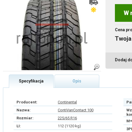
W 
Cena pr
Twoja
Dodaj d
Specyfikacja
Opis
Producent:
Continental
Pa
Nazwa:
ContiVanContact 100
Wz
ko
Rozmiar:
225/65 R16
M+
LI:
112 (1120 kg)
3P