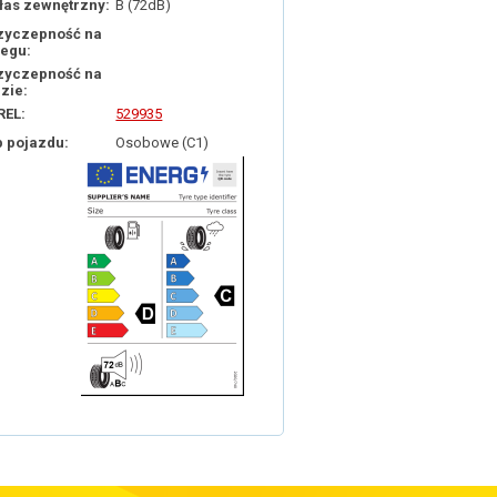
łas zewnętrzny:
B (72dB)
zyczepność na
iegu:
zyczepność na
dzie:
REL:
529935
p pojazdu:
Osobowe (C1)