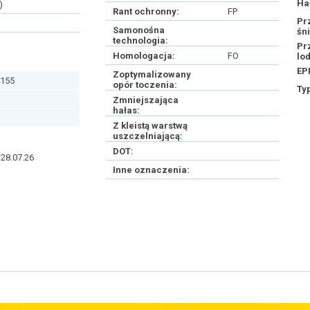
Ha
)
Rant ochronny:
FP
Pr
Samonośna
śn
technologia:
Pr
Homologacja:
FO
lo
EP
Zoptymalizowany
155
opór toczenia:
Ty
Zmniejszająca
hałas:
Z kleistą warstwą
uszczelniającą:
DOT:
28.07.26
Inne oznaczenia: