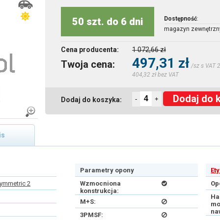
Dostępność
:
50 szt. do 6 dni
magazyn zewnętrzn
Cena producenta:
1 072,66 zł
497,31 zł
Twoja cena:
/sz s VAT 
404,32 zł bez VAT
Dodaj do 
-
+
Dodaj do koszyka:
is
Parametry opony
Et
ymmetric 2
Wzmocniona
Op
konstrukcja:
Ha
M+S:
mo
na
3PMSF: