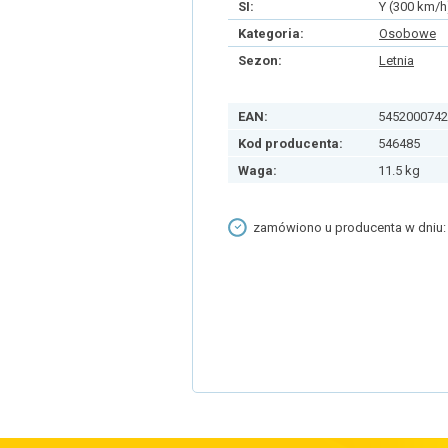
SI:
Y (300 km/h
Kategoria:
Osobowe
Sezon:
Letnia
EAN:
5452000742
Kod producenta:
546485
Waga:
11.5 kg
zamówiono u producenta w dniu: 