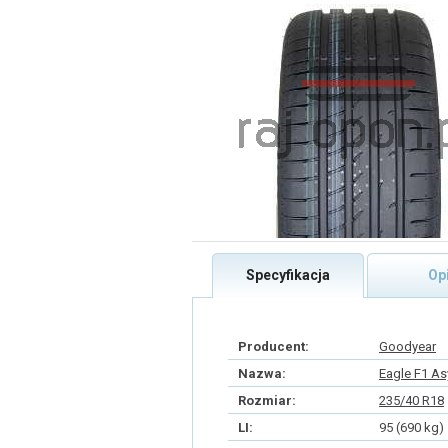
Specyfikacja
Op
Producent:
Goodyear
Nazwa:
Eagle F1 As
Rozmiar:
235/40 R18
LI:
95 (690 kg)