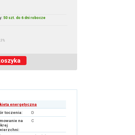
y:
50 szt. do 6 dni robocze
23%
koszyka
ykieta energetyczna
ór toczenia:
D
mowanie na
C
krej
wierzchni: