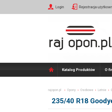
Login
Rejestracja użytkow
Katalog Produktów
O fi
rajopon.pl
Opony
Osobowe
Letnie
235/40 R18 Goody