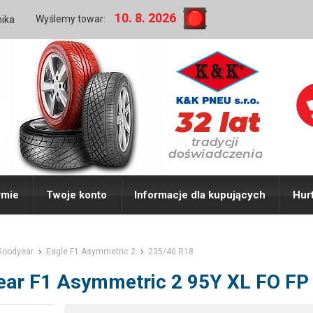
10. 8. 2026
Wyślemy towar:
nika
rmie
Twoje konto
Informacje dla kupujących
Hur
Goodyear
Eagle F1 Asymmetric 2
235/40 R18
ear F1 Asymmetric 2 95Y XL FO FP