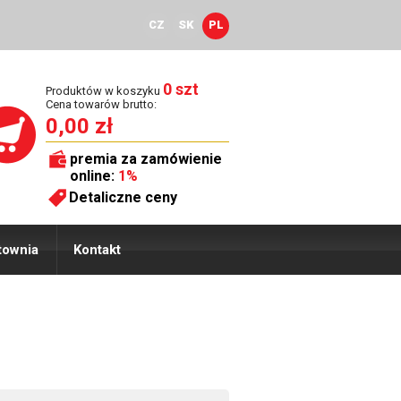
CZ
SK
PL
0 szt
Produktów w koszyku
Cena towarów brutto:
0,00 zł
premia za zamówienie
online:
1%
Detaliczne ceny
townia
Kontakt