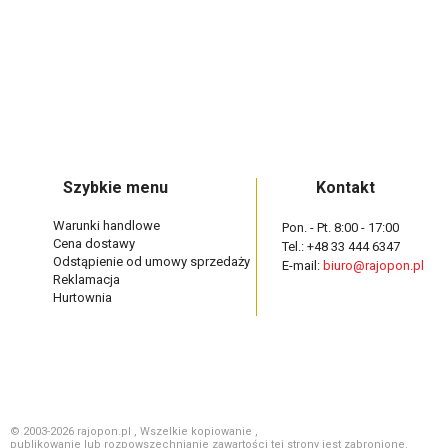
Szybkie menu
Kontakt
Warunki handlowe
Pon. - Pt. 8:00 - 17:00
Cena dostawy
Tel.: +48 33 444 6347
Odstąpienie od umowy sprzedaży
E-mail:
biuro@rajopon.pl
Reklamacja
Hurtownia
© 2003-2026 rajopon.pl , Wszelkie kopiowanie ,
publikowanie lub rozpowszechnianie zawartości tej strony jest zabronione.