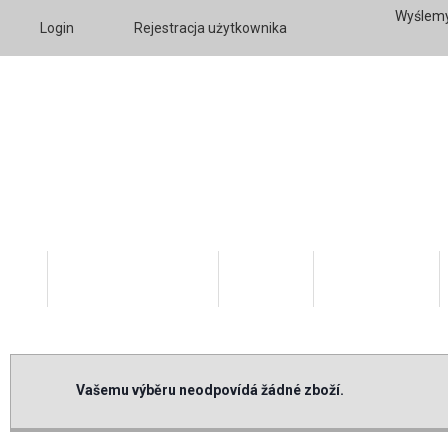
Wyślemy
Login
Rejestracja użytkownika
Katalog Produktów
O firmie
Twoje konto
Vašemu výběru neodpovídá žádné zboží.