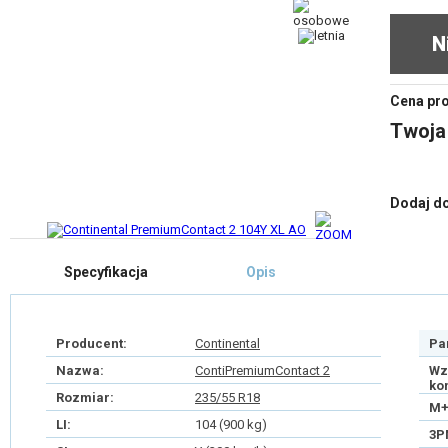
N
Cena pr
Twoja
Dodaj d
Specyfikacja
Opis
Producent:
Continental
Pa
Nazwa:
ContiPremiumContact 2
Wz
ko
Rozmiar:
235/55 R18
M+
LI:
104 (900 kg)
3P