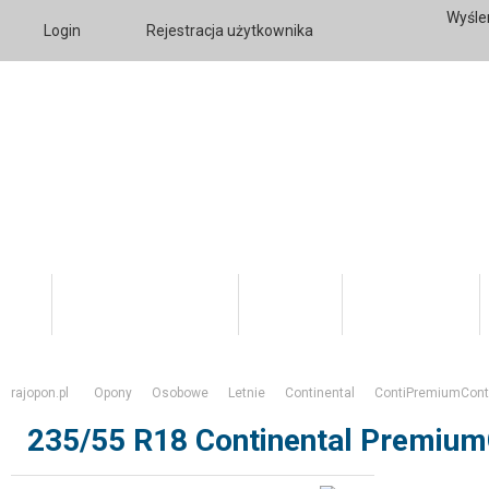
Wyśle
Login
Rejestracja użytkownika
Katalog Produktów
O firmie
Twoje konto
rajopon.pl
Opony
Osobowe
Letnie
Continental
ContiPremiumCont
235/55 R18 Continental Premium