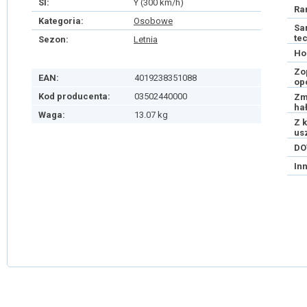
SI:
Y (300 km/h)
Ra
Kategoria:
Osobowe
Sa
te
Sezon:
Letnia
Ho
Zo
EAN:
4019238351088
op
Kod producenta:
03502440000
Zm
ha
Waga:
13.07 kg
Z 
us
DO
In