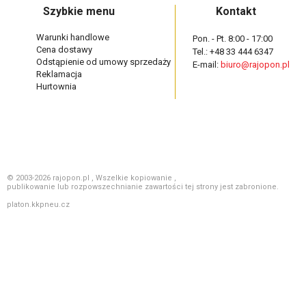
Szybkie menu
Kontakt
Warunki handlowe
Pon. - Pt. 8:00 - 17:00
Cena dostawy
Tel.: +48 33 444 6347
Odstąpienie od umowy sprzedaży
E-mail:
biuro@rajopon.pl
Reklamacja
Hurtownia
© 2003-2026 rajopon.pl , Wszelkie kopiowanie ,
publikowanie lub rozpowszechnianie zawartości tej strony jest zabronione.
platon.kkpneu.cz