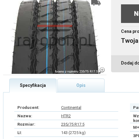
N
Cena pr
Twoja
Dodaj d
Specyfikacja
Opis
Producent:
Continental
Pa
Nazwa:
HTR2
Wz
ko
Rozmiar:
235/75 R17.5
M+
LI:
143 (2725 kg)
3P