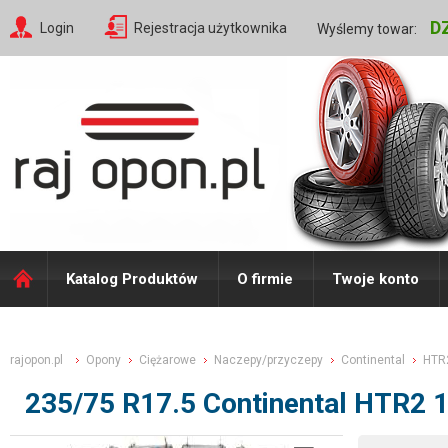
D
Login
Rejestracja użytkownika
Wyślemy towar:
Katalog Produktów
O firmie
Twoje konto
rajopon.pl
Opony
Ciężarowe
Naczepy/przyczepy
Continental
HTR
235/75 R17.5 Continental HTR2 