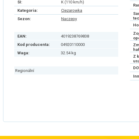
SI:
K (110 km/h)
Ra
Kategoria:
Ciezarowka
Sa
te
Sezon:
Naczepy
Ho
Zo
EAN:
4019238769838
op
Kod producenta:
04920110000
Zm
ha
Waga:
32.54 kg
Z 
us
DO
Regionální
In