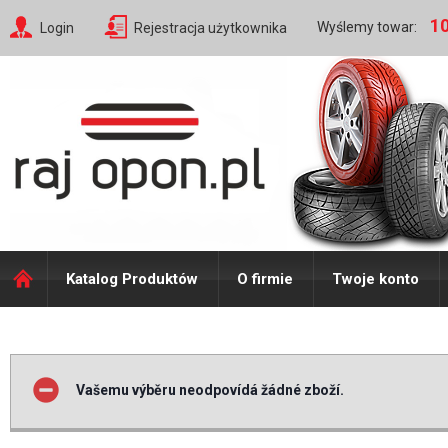
10
Wyślemy towar:
Login
Rejestracja użytkownika
Katalog Produktów
O firmie
Twoje konto
Vašemu výběru neodpovídá žádné zboží.