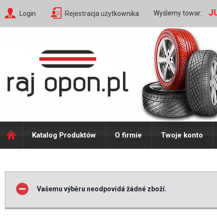
J
Wyślemy towar:
Login
Rejestracja użytkownika
Katalog Produktów
O firmie
Twoje konto
Vašemu výběru neodpovídá žádné zboží.