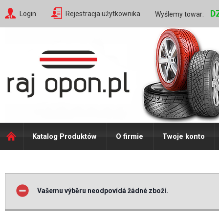
D
Login
Rejestracja użytkownika
Wyślemy towar:
Katalog Produktów
O firmie
Twoje konto
Vašemu výběru neodpovídá žádné zboží.