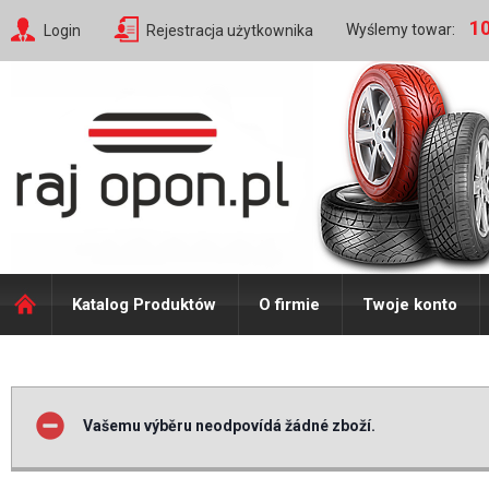
10
Wyślemy towar:
Login
Rejestracja użytkownika
Katalog Produktów
O firmie
Twoje konto
Vašemu výběru neodpovídá žádné zboží.