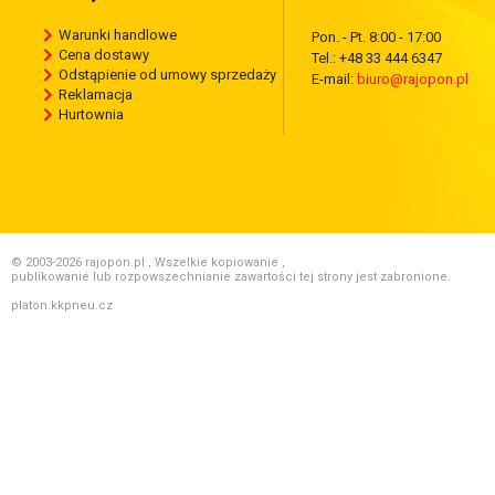
Warunki handlowe
Pon. - Pt. 8:00 - 17:00
Cena dostawy
Tel.: +48 33 444 6347
Odstąpienie od umowy sprzedaży
E-mail:
biuro@rajopon.pl
Reklamacja
Hurtownia
© 2003-2026 rajopon.pl , Wszelkie kopiowanie ,
publikowanie lub rozpowszechnianie zawartości tej strony jest zabronione.
platon.kkpneu.cz