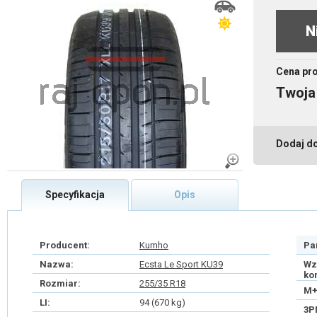
N
Cena pr
Twoja
Dodaj d
Specyfikacja
Opis
Producent:
Kumho
Pa
Nazwa:
Ecsta Le Sport KU39
Wz
ko
Rozmiar:
255/35 R18
M+
LI:
94 (670 kg)
3P