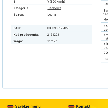
SI:
Y (300 km/h)
Ra
Kategoria:
Osobowe
Sa
te
Sezon:
Letnia
Ho
Zo
EAN:
8808956127855
op
Kod producenta:
2151203
Zm
ha
Waga:
11.2 kg
Z 
us
DO
In
Szybkie menu
Kontakt