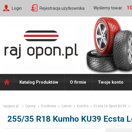
10
Wyślemy towar:
Login
Rejestracja użytkownika
Katalog Produktów
O firmie
Twoje konto
rajopon.pl
Opony
Osobowe
Letnie
Kumho
Ecsta Le Sport KU39
255/35 R18 Kumho KU39 Ecsta L