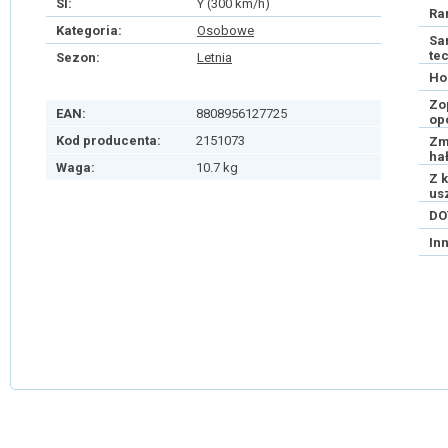
SI:
Y (300 km/h)
Ra
Kategoria:
Osobowe
Sa
te
Sezon:
Letnia
Ho
Zo
EAN:
8808956127725
op
Kod producenta:
2151073
Zm
ha
Waga:
10.7 kg
Z 
us
DO
In