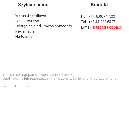
Szybkie menu
Kontakt
Warunki handlowe
Pon. - Pt. 8:00 - 17:00
Cena dostawy
Tel.: +48 33 444 6347
Odstąpienie od umowy sprzedaży
E-mail:
biuro@rajopon.pl
Reklamacja
Hurtownia
© 2003-2026 rajopon.pl , Wszelkie kopiowanie ,
publikowanie lub rozpowszechnianie zawartości tej strony jest zabronione.
platon.kkpneu.cz