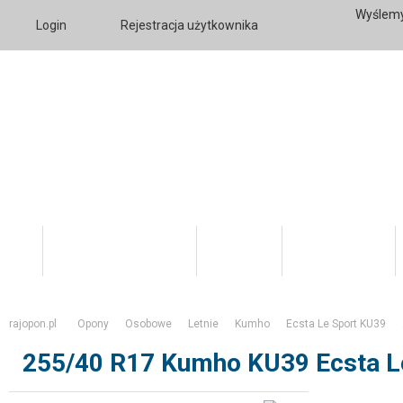
Wyślemy
Login
Rejestracja użytkownika
Katalog Produktów
O firmie
Twoje konto
rajopon.pl
Opony
Osobowe
Letnie
Kumho
Ecsta Le Sport KU39
255/40 R17 Kumho KU39 Ecsta L