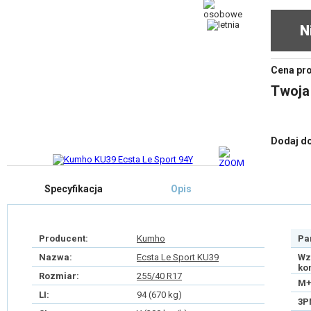
N
Cena pr
Twoja
Dodaj d
Specyfikacja
Opis
Producent:
Kumho
Pa
Nazwa:
Ecsta Le Sport KU39
Wz
ko
Rozmiar:
255/40 R17
M+
LI:
94 (670 kg)
3P