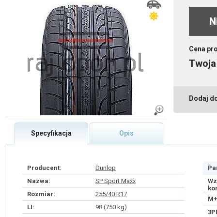
N
Cena pr
Twoja
Dodaj d
Specyfikacja
Opis
Producent:
Dunlop
Pa
Nazwa:
SP Sport Maxx
Wz
ko
Rozmiar:
255/40 R17
M+
LI:
98 (750 kg)
3P