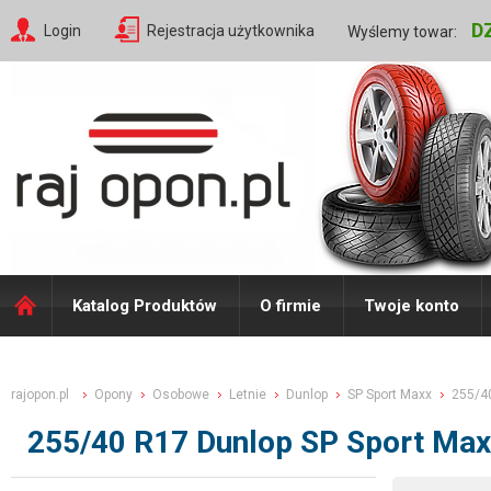
D
Login
Rejestracja użytkownika
Wyślemy towar:
Katalog Produktów
O firmie
Twoje konto
rajopon.pl
Opony
Osobowe
Letnie
Dunlop
SP Sport Maxx
255/4
255/40 R17 Dunlop SP Sport Ma