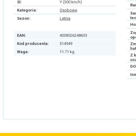
SI:
Y (300 km/h)
Ra
Kategoria:
Osobowe
Sa
te
Sezon:
Letnia
Ho
Zo
EAN:
4038526248633
op
Kod producenta:
514949
Zm
ha
Waga:
11.71 kg
Z 
us
DO
In