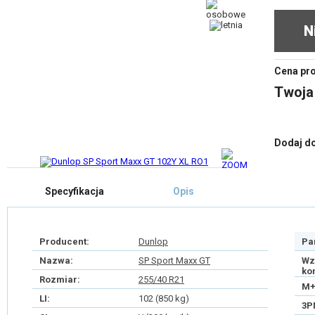
N
Cena pr
Twoja
Dodaj d
Specyfikacja
Opis
Producent:
Dunlop
Pa
Nazwa:
SP Sport Maxx GT
Wz
ko
Rozmiar:
255/40 R21
M+
LI:
102 (850 kg)
3P