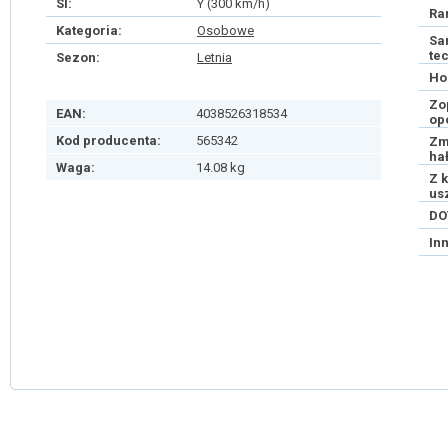
SI:
Y (300 km/h)
Ra
Kategoria:
Osobowe
Sa
te
Sezon:
Letnia
Ho
Zo
EAN:
4038526318534
op
Kod producenta:
565342
Zm
ha
Waga:
14.08 kg
Z 
us
DO
In