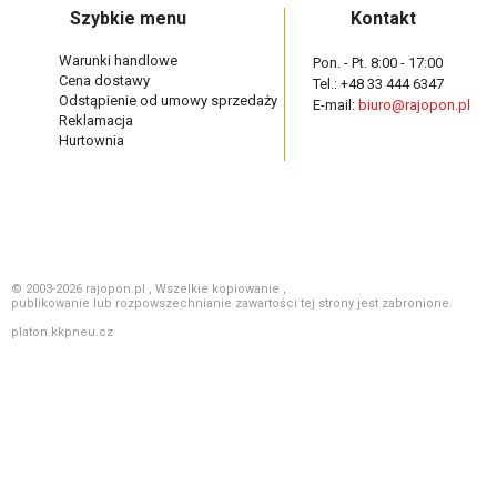
Szybkie menu
Kontakt
Warunki handlowe
Pon. - Pt. 8:00 - 17:00
Cena dostawy
Tel.: +48 33 444 6347
Odstąpienie od umowy sprzedaży
E-mail:
biuro@rajopon.pl
Reklamacja
Hurtownia
© 2003-2026 rajopon.pl , Wszelkie kopiowanie ,
publikowanie lub rozpowszechnianie zawartości tej strony jest zabronione.
platon.kkpneu.cz