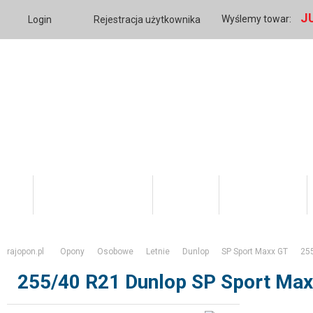
J
Wyślemy towar:
Login
Rejestracja użytkownika
Katalog Produktów
O firmie
Twoje konto
rajopon.pl
Opony
Osobowe
Letnie
Dunlop
SP Sport Maxx GT
25
255/40 R21 Dunlop SP Sport Ma