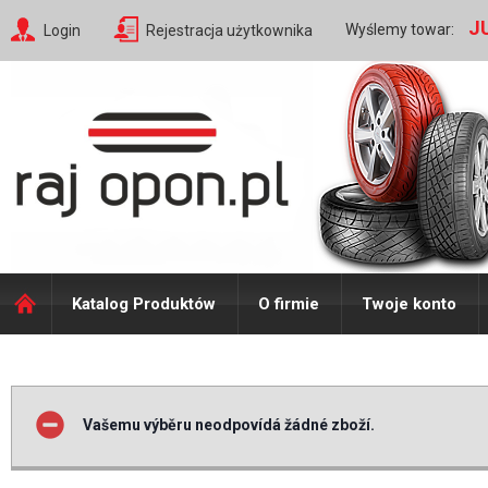
J
Wyślemy towar:
Login
Rejestracja użytkownika
Katalog Produktów
O firmie
Twoje konto
Vašemu výběru neodpovídá žádné zboží.