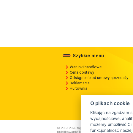
Szybkie menu
Warunki handlowe
Cena dostawy
Odstąpienie od umowy sprzedaży
Reklamacja
Hurtownia
O plikach cookie
Klikając na zgadzam s
wydajnościowe, anality
możemy umożliwić Ci 
© 2003-2026 rajopon.pl , Wszelkie kopiowanie ,
funkcjonalność naszej
publikowanie lub rozpowszechnianie zawartości 