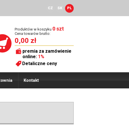
CZ
SK
PL
0 szt
Produktów w koszyku
Cena towarów brutto:
0,00 zł
premia za zamówienie
online:
1%
Detaliczne ceny
townia
Kontakt