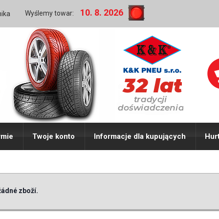
10. 8. 2026
Wyślemy towar:
nika
rmie
Twoje konto
Informacje dla kupujących
Hur
ádné zboží.