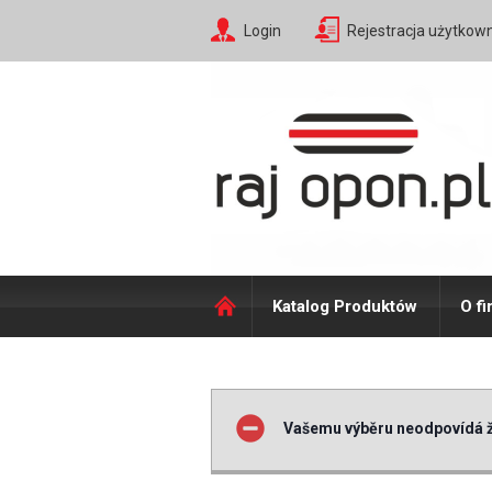
Login
Rejestracja użytkow
Katalog Produktów
O fi
Vašemu výběru neodpovídá ž