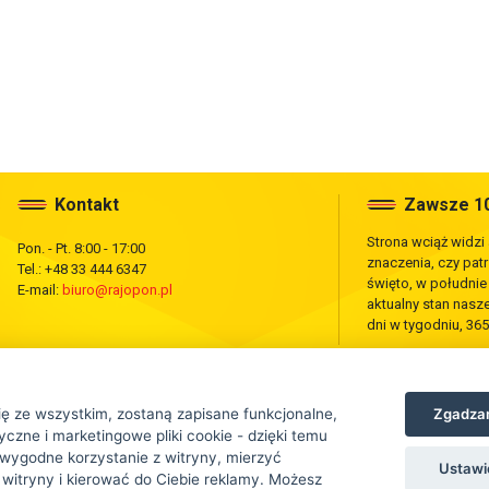
Kontakt
Zawsze 10
Strona wciąż widzi
Pon. - Pt. 8:00 - 17:00
znaczenia, czy pat
Tel.: +48 33 444 6347
święto, w południ
E-mail:
biuro@rajopon.pl
aktualny stan nas
dni w tygodniu, 365
Zgadzam
ię ze wszystkim, zostaną zapisane funkcjonalne,
czne i marketingowe pliki cookie - dzięki temu
wygodne korzystanie z witryny, mierzyć
Ustawi
 witryny i kierować do Ciebie reklamy. Możesz
tej strony jest zabronione.